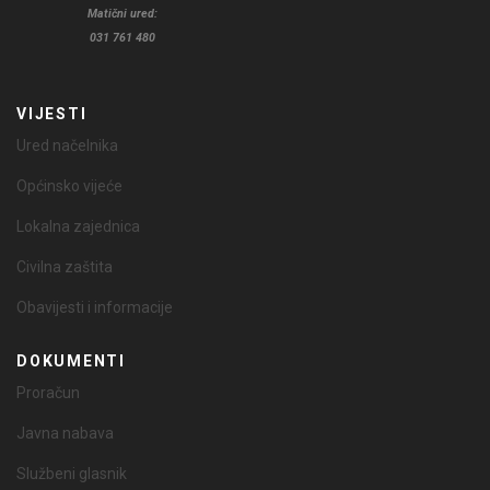
Matični ured:
031 761 480
VIJESTI
Ured načelnika
Općinsko vijeće
Lokalna zajednica
Civilna zaštita
Obavijesti i informacije
DOKUMENTI
Proračun
Javna nabava
Službeni glasnik