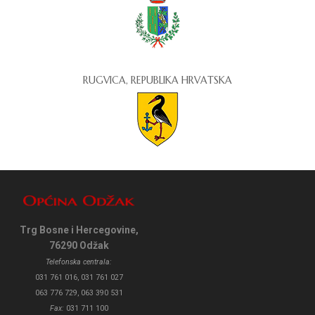
RUGVICA, REPUBLIKA HRVATSKA
Trg Bosne i Hercegovine,
76290 Odžak
Telefonska centrala:
031 761 016, 031 761 027
063 776 729, 063 390 531
Fax:
031 711 100