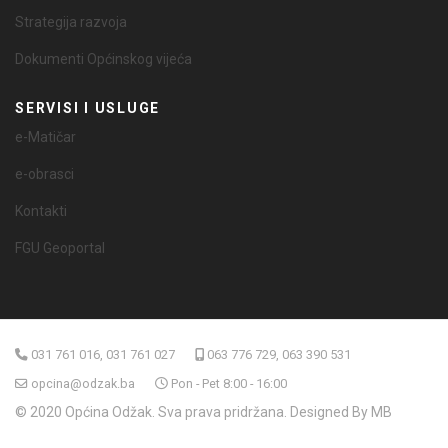
Strategija razvoja
Dokumenti Općinskog vijeća
SERVISI I USLUGE
e-Matičar
e-obrasci
Kontakti
FGU Geoportal
031 761 016, 031 761 027
063 776 729, 063 390 531
opcina@odzak.ba
Pon - Pet 8:00 - 16:00
© 2020 Općina Odžak. Sva prava pridržana. Designed By MB