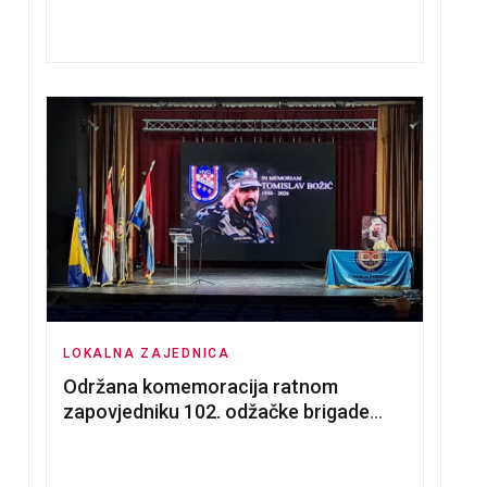
nadmetanja za dodjelu u zakup
poslovnih prostorija
LOKALNA ZAJEDNICA
Održana komemoracija ratnom
zapovjedniku 102. odžačke brigade
HVO Tomislavu Božiću