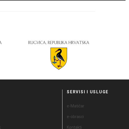
A
RUGVICA, REPUBLIKA HRVATSKA
I
SERVISI I USLUGE
e-Matičar
e-obrasci
k
Kontakti