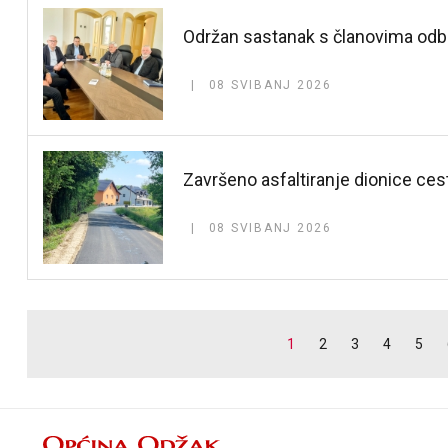
Održan sastanak s članovima odbo
08 SVIBANJ 2026
Završeno asfaltiranje dionice ce
08 SVIBANJ 2026
1
2
3
4
5