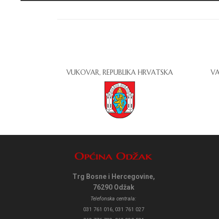
VUKOVAR, REPUBLIKA HRVATSKA
VA
Trg Bosne i Hercegovine,
76290 Odžak
Telefonska centrala:
031 761 016, 031 761 027