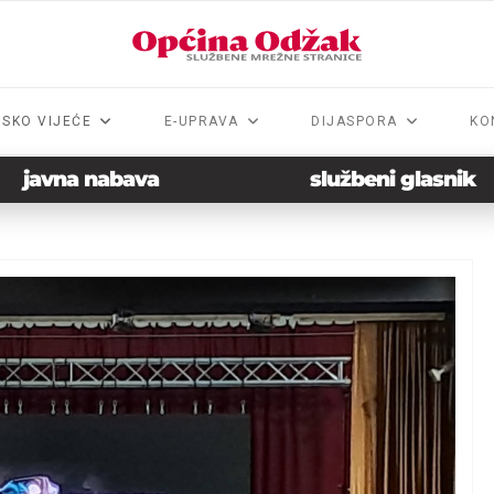
NSKO VIJEĆE
E-UPRAVA
DIJASPORA
KO
javna nabava
službeni glasnik