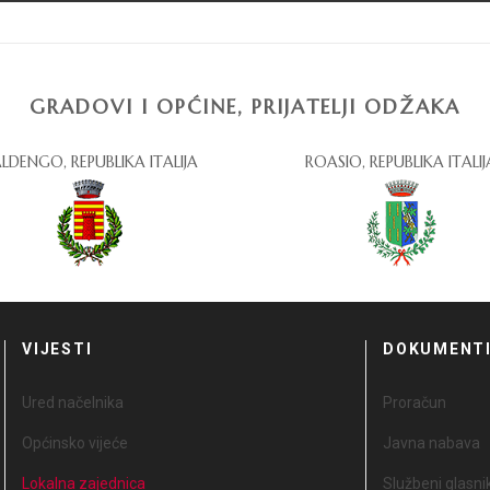
GRADOVI I OPĆINE, PRIJATELJI ODŽAKA
LDENGO, REPUBLIKA ITALIJA
ROASIO, REPUBLIKA ITALIJ
VIJESTI
DOKUMENT
Ured načelnika
Proračun
Općinsko vijeće
Javna nabava
Lokalna zajednica
Službeni glasni