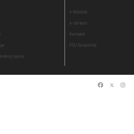
e-Matičar
e-obrasci
k
Kontakti
oja
FGU Geoportal
nskog vijeća