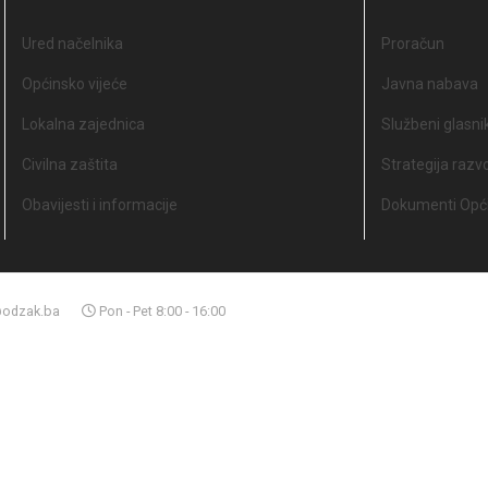
Ured načelnika
Proračun
Općinsko vijeće
Javna nabava
Lokalna zajednica
Službeni glasni
Civilna zaštita
Strategija razv
Obavijesti i informacije
Dokumenti Opći
odzak.ba
Pon - Pet 8:00 - 16:00