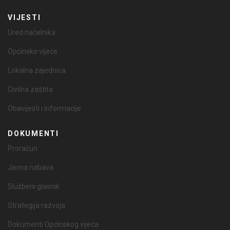
VIJESTI
Ured načelnika
Općinsko vijeće
Lokalna zajednica
Civilna zaštita
Obavijesti i informacije
DOKUMENTI
Proračun
Javna nabava
Službeni glasnik
Strategija razvoja
Dokumenti Općinskog vijeća