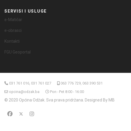
SERVISI I USLUGE
e-Matičar
e-obrasci
Kontakti
FGU Geoportal
031 761 016, 031 761 027
063 776 729, 063 390 531
opcina@odzak.ba
Pon - Pet 8:00 - 16:00
© 2020 Općina Odžak. Sva prava pridržana. Designed By MB