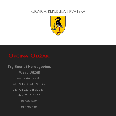
RUGVICA, REPUBLIKA HRVATSKA
Trg Bosne i Hercegovine,
76290 Odžak
Telefonska centrala:
031 761 016, 031 761 027
063 776 729, 063 390 531
Fax:
031 711 100
Matični ured:
031 761 480