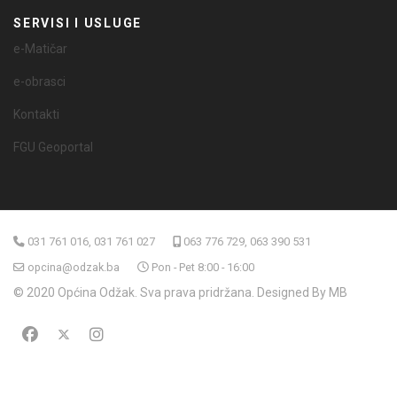
SERVISI I USLUGE
e-Matičar
e-obrasci
Kontakti
FGU Geoportal
031 761 016, 031 761 027
063 776 729, 063 390 531
opcina@odzak.ba
Pon - Pet 8:00 - 16:00
© 2020 Općina Odžak. Sva prava pridržana. Designed By MB