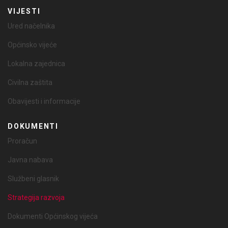
VIJESTI
Ured načelnika
Općinsko vijeće
Lokalna zajednica
Civilna zaštita
Obavijesti i informacije
DOKUMENTI
Proračun
Javna nabava
Službeni glasnik
Strategija razvoja
Dokumenti Općinskog vijeća