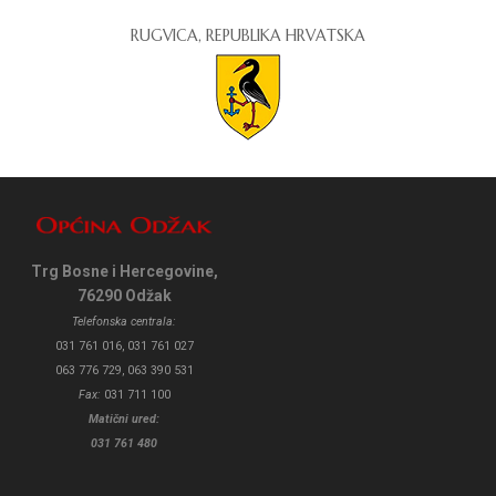
RUGVICA, REPUBLIKA HRVATSKA
Trg Bosne i Hercegovine,
76290 Odžak
Telefonska centrala:
031 761 016, 031 761 027
063 776 729, 063 390 531
Fax:
031 711 100
Matični ured:
031 761 480