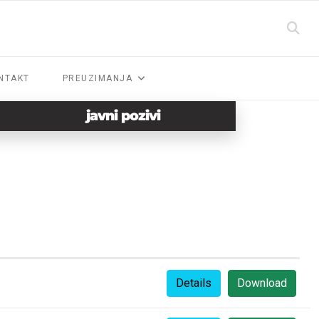
NTAKT
PREUZIMANJA
javni pozivi
Details
Download