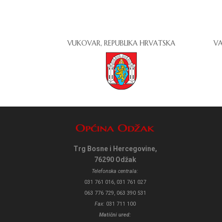
VUKOVAR, REPUBLIKA HRVATSKA
VA
Trg Bosne i Hercegovine,
76290 Odžak
Telefonska centrala:
031 761 016, 031 761 027
063 776 729, 063 390 531
Fax:
031 711 100
Matični ured: