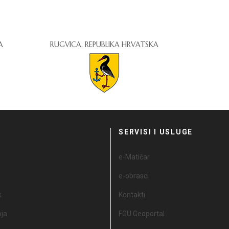
A
RUGVICA, REPUBLIKA HRVATSKA
I
SERVISI I USLUGE
e-Matičar
e-obrasci
k
Kontakti
oja
FGU Geoportal