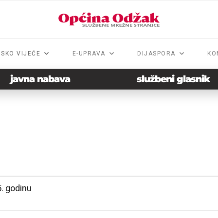
NSKO VIJEĆE
E-UPRAVA
DIJASPORA
KO
javna nabava
službeni glasnik
. godinu