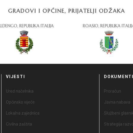
GRADOVI I OPĆINE, PRIJATELJI ODŽAKA
LDENGO, REPUBLIKA ITALIJA
ROASIO, REPUBLIKA ITALIJ
VIJESTI
DOKUMENT
Ured načelnika
Proračun
Općinsko vijeće
Javna nabava
Lokalna zajednica
Službeni glasni
Civilna zaštita
Strategija razv