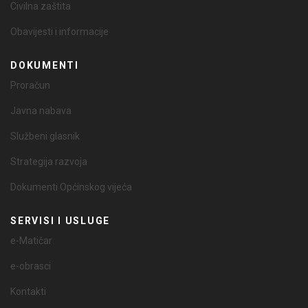
Civilna zaštita
Obavijesti i informacije
DOKUMENTI
Proračun
Javna nabava
Službeni glasnik
Strategija razvoja
Dokumenti Općinskog vijeća
SERVISI I USLUGE
e-Matičar
e-obrasci
Kontakti