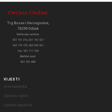
Trg Bosne i Hercegovine,
76290 Odžak
Telefonska centrala:
031 761 016, 031 761 027
063 776 729, 063 390 531
Fax:
031 711 100
Matični ured:
031 761 480
VIJESTI
Ured načelnika
Općinsko vijeće
Lokalna zajednica