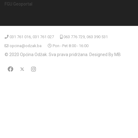
FGU Geoportal
031 761 016, 031 761 027
063 776 729, 063 390 531
opcina@odzak.ba
Pon - Pet 8:00 - 16:00
© 2020 Općina Odžak. Sva prava pridržana. Designed By MB