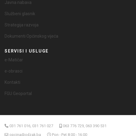
Javna nabava
Službeni glasnik
Strategija razvoja
Dokumenti Općinskog vijeća
SERVISI I USLUGE
e-Matičar
e-obrasci
Kontakti
FGU Geoportal
031 761 016, 031 761 027
063 776 729, 063 390 531
opcina@odzak.ba
Pon - Pet 8:00 - 16:00