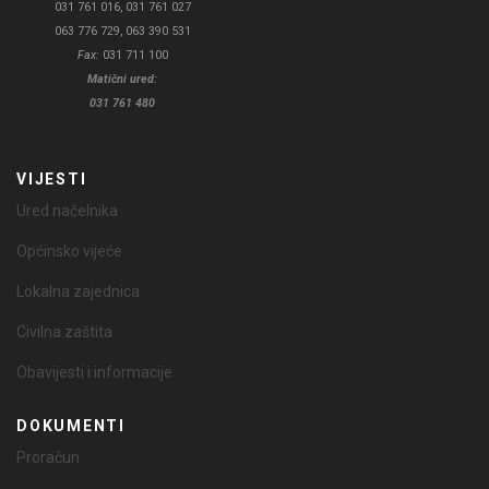
031 761 016, 031 761 027
063 776 729, 063 390 531
Fax:
031 711 100
Matični ured:
031 761 480
VIJESTI
Ured načelnika
Općinsko vijeće
Lokalna zajednica
Civilna zaštita
Obavijesti i informacije
DOKUMENTI
Proračun