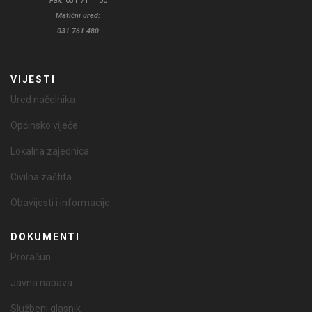
Fax:
031 711 100
Matični ured:
031 761 480
VIJESTI
Ured načelnika
Općinsko vijeće
Lokalna zajednica
Civilna zaštita
Obavijesti i informacije
DOKUMENTI
Proračun
Javna nabava
Službeni glasnik