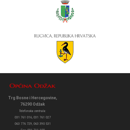
RUGVICA, REPUBLIKA HRVATSKA
Trg Bosne i Hercegovine,
76290 Odžak
Telefonska centrala:
031 761 016, 031 761 027
063 776 729, 063 390 531