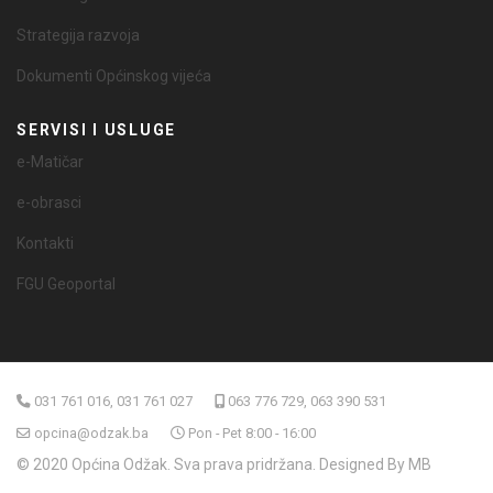
Strategija razvoja
Dokumenti Općinskog vijeća
SERVISI I USLUGE
e-Matičar
e-obrasci
Kontakti
FGU Geoportal
031 761 016, 031 761 027
063 776 729, 063 390 531
opcina@odzak.ba
Pon - Pet 8:00 - 16:00
© 2020 Općina Odžak. Sva prava pridržana. Designed By MB