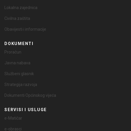
Lokalna zajednica
Civilna zaštita
Obavijesti i informacije
DOKUMENTI
Proračun
Javna nabava
Službeni glasnik
Strategija razvoja
Dokumenti Općinskog vijeća
SERVISI I USLUGE
e-Matičar
e-obrasci