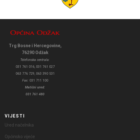
Trg Bosne i Hercegovine,
76290 Odžak
Telefonska centrala:
031 761 016, 031 761 027
063 776 729, 063 390 531
Fax:
031 711 100
Matični ured:
031 761 480
VIJESTI
Ured načelnika
Općinsko vijeće