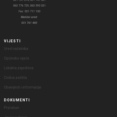
063 776 729, 063 390 531
Fax:
031 711 100
Matični ured:
031 761 480
VIJESTI
Ured načelnika
Općinsko vijeće
Lokalna zajednica
Civilna zaštita
Obavijesti i informacije
DOKUMENTI
Proračun