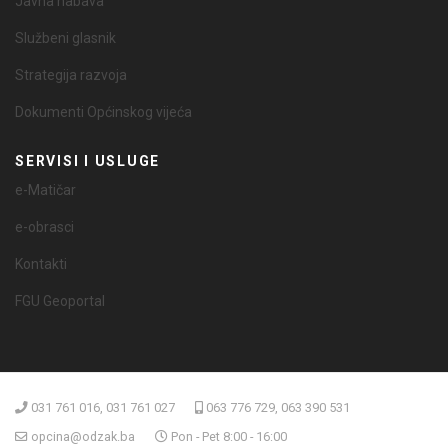
Javna nabava
Službeni glasnik
Strategija razvoja
Dokumenti Općinskog vijeća
SERVISI I USLUGE
e-Matičar
e-obrasci
Kontakti
FGU Geoportal
031 761 016, 031 761 027
063 776 729, 063 390 531
opcina@odzak.ba
Pon - Pet 8:00 - 16:00