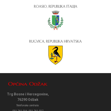
ROASIO, REPUBLIKA ITALIJA
RUGVICA, REPUBLIKA HRVATSKA
Trg Bosne i Hercegovine,
76290 Odžak
Telefonska centrala:
031 761 016, 031 761 027