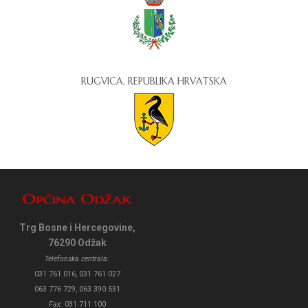
RUGVICA, REPUBLIKA HRVATSKA
Trg Bosne i Hercegovine,
76290 Odžak
Telefonska centrala:
031 761 016, 031 761 027
063 776 729, 063 390 531
Fax:
031 711 100