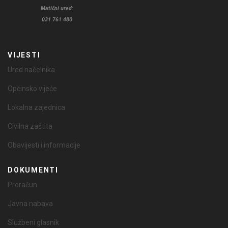
Matični ured:
031 761 480
VIJESTI
Ured načelnika
Općinsko vijeće
Lokalna zajednica
Civilna zaštita
Obavijesti i informacije
DOKUMENTI
Proračun
Javna nabava
Službeni glasnik