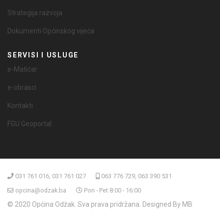
Strategija razvoja
Dokumenti Općinskog vijeća
SERVISI I USLUGE
e-Matičar
e-obrasci
Kontakti
FGU Geoportal
031 761 016, 031 761 027
063 776 729, 063 390 531
opcina@odzak.ba
Pon - Pet 8:00 - 16:00
© 2020 Općina Odžak. Sva prava pridržana. Designed By MB