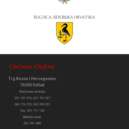
RUGVICA, REPUBLIKA HRVATSKA
Trg Bosne i Hercegovine,
76290 Odžak
Telefonska centrala:
031 761 016, 031 761 027
063 776 729, 063 390 531
Fax:
031 711 100
Matični ured:
031 761 480