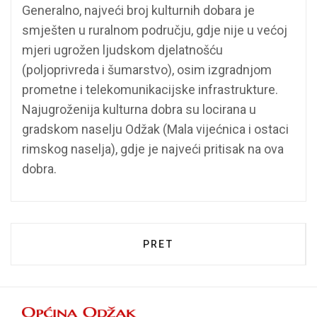
Generalno, najveći broj kulturnih dobara je
smješten u ruralnom području, gdje nije u većoj
mjeri ugrožen ljudskom djelatnošću
(poljoprivreda i šumarstvo), osim izgradnjom
prometne i telekomunikacijske infrastrukture.
Najugroženija kulturna dobra su locirana u
gradskom naselju Odžak (Mala vijećnica i ostaci
rimskog naselja), gdje je najveći pritisak na ova
dobra.
PRETHODNI ČLANAK: ZEMLJO
PRET