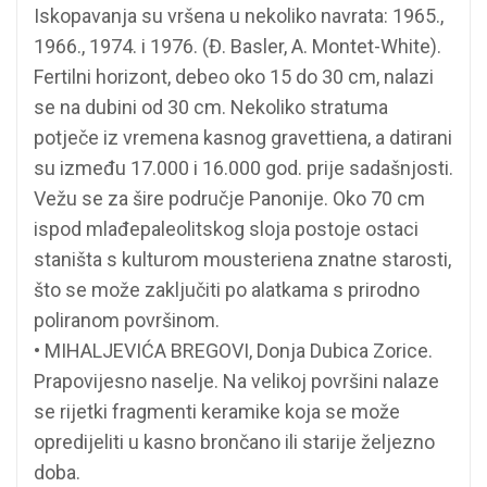
Iskopavanja su vršena u nekoliko navrata: 1965.,
1966., 1974. i 1976. (Đ. Basler, A. Montet-White).
Fertilni horizont, debeo oko 15 do 30 cm, nalazi
se na dubini od 30 cm. Nekoliko stratuma
potječe iz vremena kasnog gravettiena, a datirani
su između 17.000 i 16.000 god. prije sadašnjosti.
Vežu se za šire područje Panonije. Oko 70 cm
ispod mlađepaleolitskog sloja postoje ostaci
staništa s kulturom mousteriena znatne starosti,
što se može zaključiti po alatkama s prirodno
poliranom površinom.
• MIHALJEVIĆA BREGOVI, Donja Dubica Zorice.
Prapovijesno naselje. Na velikoj površini nalaze
se rijetki fragmenti keramike koja se može
opredijeliti u kasno brončano ili starije željezno
doba.