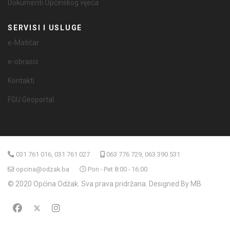
Dokumenti Općinskog vijeća
SERVISI I USLUGE
e-Matičar
e-obrasci
Kontakti
FGU Geoportal
031 761 016, 031 761 027
063 776 729, 063 390 531
opcina@odzak.ba
Pon - Pet 8:00 - 16:00
© 2020 Općina Odžak. Sva prava pridržana. Designed By MB