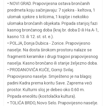
• NOVI GRAD. Prapovijesna ostava brončanih
predmeta koju sačinjavaju: 7 sjekira - keltova, 1
ulomak sjekire s krilcima, 1 koplje i nekoliko
ulomaka brončanih objekata. Pripada starijoj fazi
kasnog brončanog doba (kraj br. doba D ili Ha A-1,
kasno 13. ili 12. st. st. e.).
• POLJA, Donja Dubica - Zorice. Prapovijesno
naselje. Na dosta širokom prostoru nalaze se
fragmenti keramike i drugi tragovi prapovijesnog
naselja. Kasno brončano ili starije željezno doba.
• PRODANOVIĆA KUĆE, Gornji Svilaj.
Prapovijesno naselje. Smješteno je na blagoj
padini Kadra prema koritu Save. Zaprema veći
prostor. Kulturni sloj je debeo oko 0.60 m.
Pripada eneolitu (kostolačka kultura).
• TOLIĆA BRDO, Novo Selo. Prapovijesno naselje.