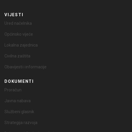
VIJESTI
Ured načelnika
Općinsko vijeće
Lokalna zajednica
Civilna zaštita
Obavijesti i informacije
DOKUMENTI
Proračun
Javna nabava
Službeni glasnik
Strategija razvoja