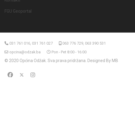
FGU Geoportal
031 761 016, 031 761 027
063 776 729, 063 390 531
opcina@odzak.ba
Pon - Pet 8:00 - 16:00
© 2020 Općina Odžak. Sva prava pridržana. Designed By MB