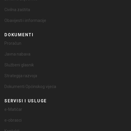
Civilna zaštita
Obavijesti i informacije
DOKUMENTI
Proračun
Javna nabava
Službeni glasnik
Strategija razvoja
Dokumenti Općinskog vijeća
SERVISI I USLUGE
e-Matičar
e-obrasci
Kontakti