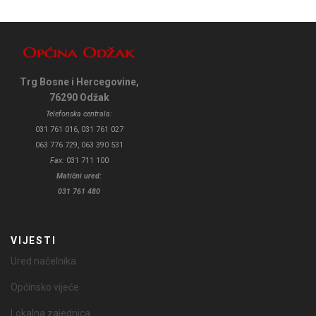
Trg Bosne i Hercegovine,
76290 Odžak
Telefonska centrala:
031 761 016, 031 761 027
063 776 729, 063 390 531
Fax:
031 711 100
Matični ured:
031 761 480
VIJESTI
Ured načelnika
Općinsko vijeće
Lokalna zajednica