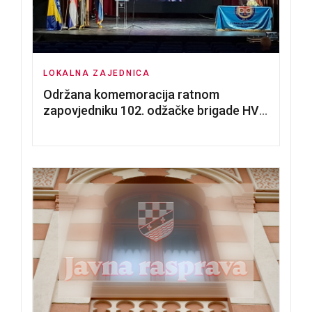
LOKALNA ZAJEDNICA
Održana komemoracija ratnom
zapovjedniku 102. odžačke brigade HVO
Tomislavu Božiću