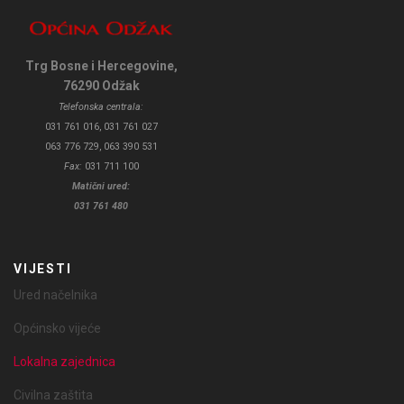
Trg Bosne i Hercegovine,
76290 Odžak
Telefonska centrala:
031 761 016, 031 761 027
063 776 729, 063 390 531
Fax:
031 711 100
Matični ured:
031 761 480
VIJESTI
Ured načelnika
Općinsko vijeće
Lokalna zajednica
Civilna zaštita