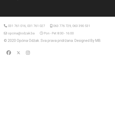
031 761 016, 031 761 027
063 776 729, 063 390 531
opcina@odzak.ba
Pon - Pet 8:00 - 16:00
© 2020 Općina Odžak. Sva prava pridržana. Designed By MB