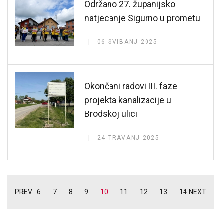
Održano 27. županijsko
natjecanje Sigurno u prometu
06 SVIBANJ 2025
Okončani radovi III. faze
projekta kanalizacije u
Brodskoj ulici
24 TRAVANJ 2025
PREV
5
6
7
8
9
10
11
12
13
14
NEXT