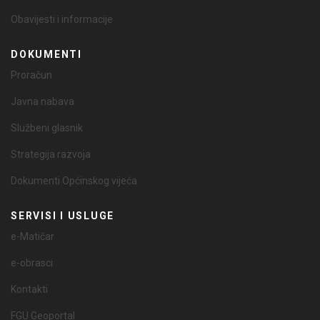
Obavijesti i informacije
DOKUMENTI
Proračun
Javna nabava
Službeni glasnik
Strategija razvoja
Dokumenti Općinskog vijeća
SERVISI I USLUGE
e-Matičar
e-obrasci
Kontakti
FGU Geoportal