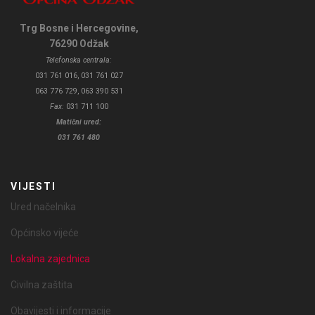
Trg Bosne i Hercegovine,
76290 Odžak
Telefonska centrala:
031 761 016, 031 761 027
063 776 729, 063 390 531
Fax:
031 711 100
Matični ured:
031 761 480
VIJESTI
Ured načelnika
Općinsko vijeće
Lokalna zajednica
Civilna zaštita
Obavijesti i informacije