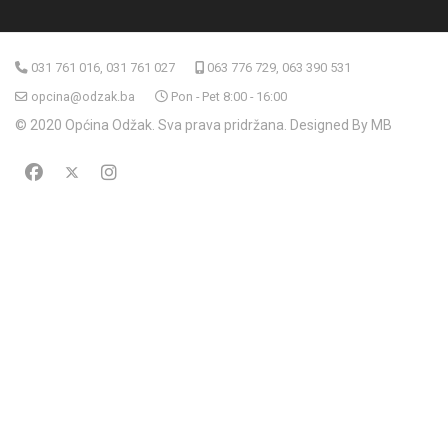
031 761 016, 031 761 027
063 776 729, 063 390 531
opcina@odzak.ba
Pon - Pet 8:00 - 16:00
© 2020 Općina Odžak. Sva prava pridržana. Designed By MB