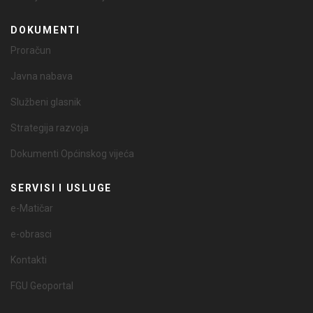
DOKUMENTI
Proračun
Javna nabava
Službeni glasnik
Strategija razvoja
Dokumenti Općinskog vijeća
SERVISI I USLUGE
e-Matičar
e-obrasci
Kontakti
FGU Geoportal