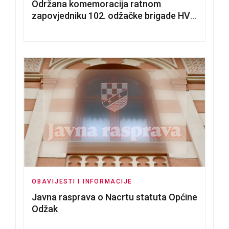
Održana komemoracija ratnom
zapovjedniku 102. odžačke brigade HVO
Tomislavu Božiću
OBAVIJESTI I INFORMACIJE
Javna rasprava o Nacrtu statuta Općine
Odžak