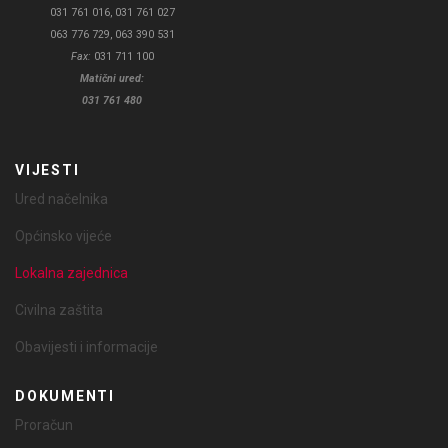
031 761 016, 031 761 027
063 776 729, 063 390 531
Fax:
031 711 100
Matični ured:
031 761 480
VIJESTI
Ured načelnika
Općinsko vijeće
Lokalna zajednica
Civilna zaštita
Obavijesti i informacije
DOKUMENTI
Proračun