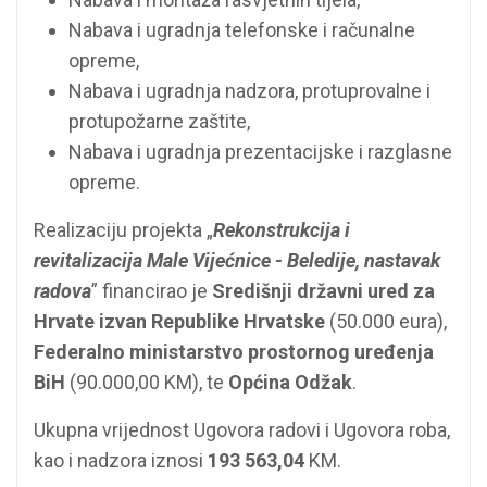
Nabava i ugradnja telefonske i računalne
opreme,
Nabava i ugradnja nadzora, protuprovalne i
protupožarne zaštite,
Nabava i ugradnja prezentacijske i razglasne
opreme.
Realizaciju projekta „
Rekonstrukcija i
revitalizacija Male Vijećnice - Beledije, nastavak
radova
” financirao je
Središnji državni ured za
Hrvate izvan Republike Hrvatske
(50.000 eura),
Federalno ministarstvo prostornog uređenja
BiH
(90.000,00 KM), te
Općina Odžak
.
Ukupna vrijednost Ugovora radovi i Ugovora roba,
kao i nadzora iznosi
193 563,04
KM.