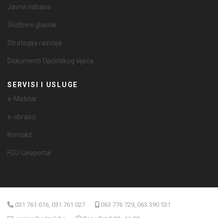
Javna nabava
Službeni glasnik
Strategija razvoja
Dokumenti Općinskog vijeća
SERVISI I USLUGE
e-Matičar
e-obrasci
Kontakti
FGU Geoportal
031 761 016, 031 761 027
063 776 729, 063 390 531