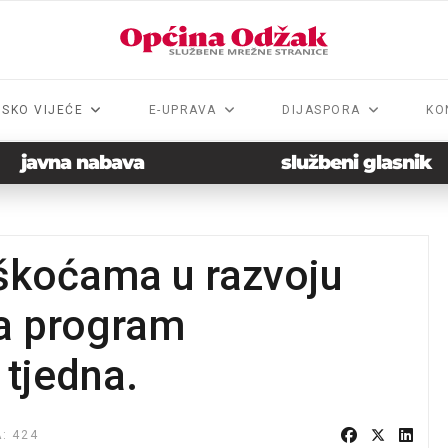
NSKO VIJEĆE
E-UPRAVA
DIJASPORA
KO
javna nabava
službeni glasnik
škoćama u razvoju
la program
 tjedna.
: 424