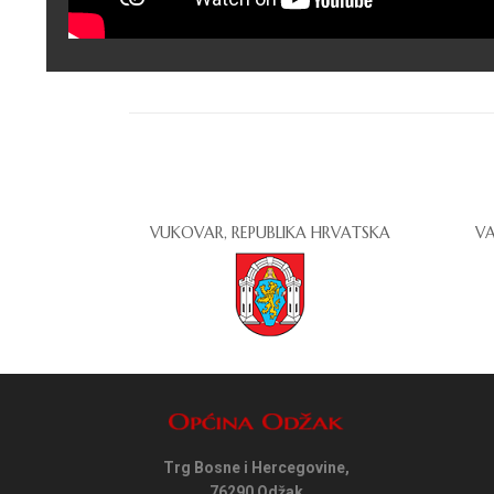
VUKOVAR, REPUBLIKA HRVATSKA
VA
Trg Bosne i Hercegovine,
76290 Odžak