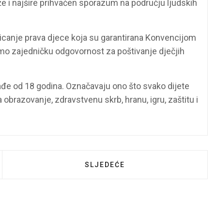
že i najšire prihvaćen sporazum na području ljudskih
micanje prava djece koja su garantirana Konvencijom
amo zajedničku odgovornost za poštivanje dječjih
ađe od 18 godina. Označavaju ono što svako dijete
na obrazovanje, zdravstvenu skrb, hranu, igru, zaštitu i
KAŠI NAPRETKA VEČERAS IGRAJU UTAKMICU PRVOG KO
SLJEDEĆI ČLANAK: NOVI POŠTAN
SLJEDEĆE