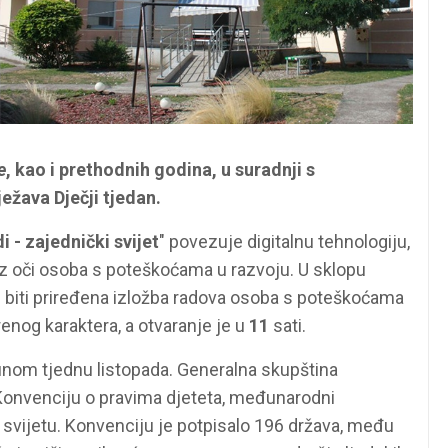
e
, kao i prethodnih godina, u suradnji s
ježava Dječji tjedan.
i - zajednički svijet
" povezuje digitalnu tehnologiju,
oz oči osoba s poteškoćama u razvoju. U sklopu
i
biti priređena izložba radova osoba s poteškoćama
orenog karaktera, a otvaranje je u
11
sati.
unom tjednu listopada. Generalna skupština
e Konvenciju o pravima djeteta, međunarodni
svijetu. Konvenciju je potpisalo 196 država, među