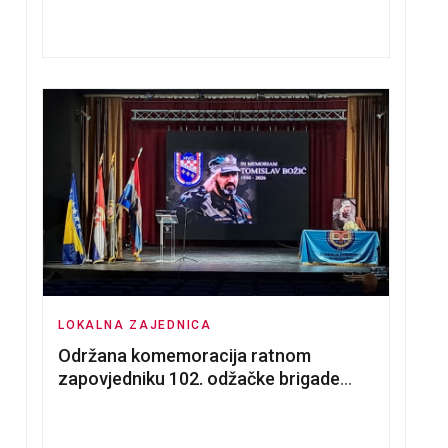
nadmetanja za dodjelu u zakup
poslovnih prostorija
LOKALNA ZAJEDNICA
Održana komemoracija ratnom
zapovjedniku 102. odžačke brigade
HVO Tomislavu Božiću