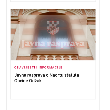
OBAVIJESTI I INFORMACIJE
Javna rasprava o Nacrtu statuta
Općine Odžak
LA KVALIFIKACIJA ZA LIGU PRVAKA
SKI ŠALTER HP MOSTAR U OPĆINI ODŽAK