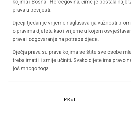
kojima i Bosna i Hercegovina, čime je postala najbr
prava u povijesti.
Dječji tjedan je vrijeme naglašavanja važnosti pro
o pravima djeteta kao i vrijeme u kojem osvještav
prava i odgovaranje na potrebe djece.
Dječja prava su prava kojima se štite sve osobe ml
treba imati ili smije učiniti. Svako dijete ima pravo 
još mnogo toga.
PRETHODNI ČLANAK: ODBOJ
PRET