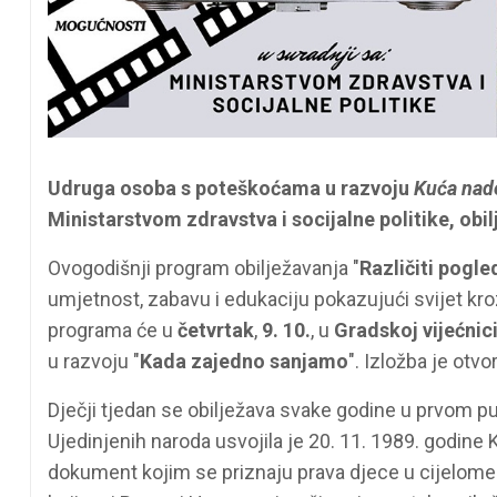
Udruga osoba s poteškoćama u razvoju
Kuća nad
Ministarstvom zdravstva i socijalne politike, obil
Ovogodišnji program obilježavanja "
Različiti pogled
umjetnost, zabavu i edukaciju pokazujući svijet kr
programa će u
četvrtak
,
9. 10.
, u
Gradskoj vijećnic
u razvoju "
Kada zajedno sanjamo
". Izložba je otv
Dječji tjedan se obilježava svake godine u prvom p
Ujedinjenih naroda usvojila je 20. 11. 1989. godin
dokument kojim se priznaju prava djece u cijelome 