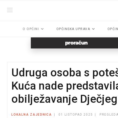
O OPĆINI
OPĆINSKA UPRAVA
OPĆI
proračun
Udruga osoba s pote
Kuća nade predstavi
obilježavanje Dječjeg
LOKALNA ZAJEDNICA
01 LISTOPAD 2025
PREGLEDA