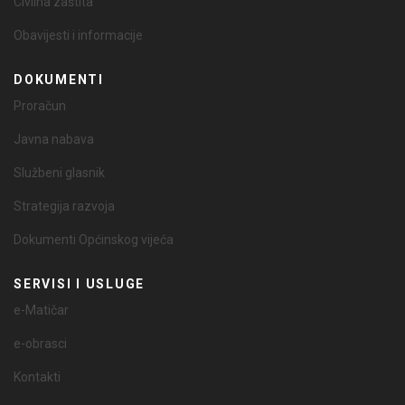
Civilna zaštita
Obavijesti i informacije
DOKUMENTI
Proračun
Javna nabava
Službeni glasnik
Strategija razvoja
Dokumenti Općinskog vijeća
SERVISI I USLUGE
e-Matičar
e-obrasci
Kontakti