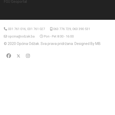
FGU Geoportal
031 761 016, 031 761 027
063 776 729, 063 390 531
opcina@odzak.ba
Pon - Pet 8:00 - 16:00
© 2020 Općina Odžak. Sva prava pridržana. Designed By MB