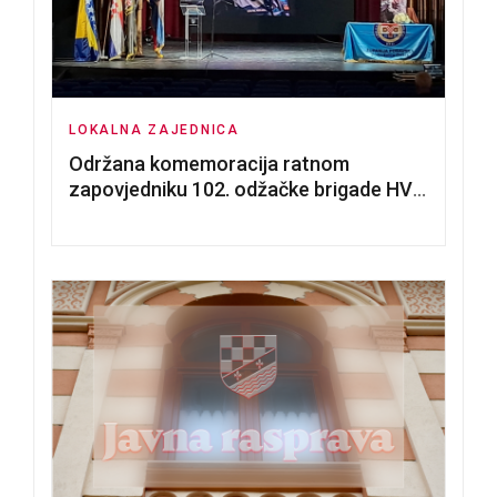
LOKALNA ZAJEDNICA
Održana komemoracija ratnom
zapovjedniku 102. odžačke brigade HVO
Tomislavu Božiću