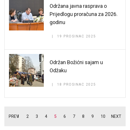
Održana javna rasprava o
Prijedlogu proračuna za 2026.
godinu
19 PROSINAC 2025
Održan Božićni sajam u
Odžaku
18 PROSINAC 2025
PREV
1
2
3
4
5
6
7
8
9
10
NEXT