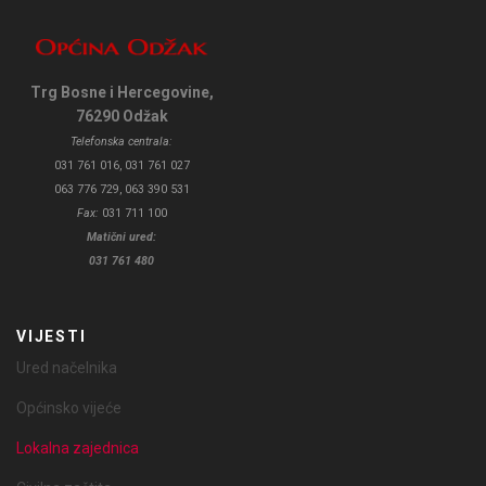
Trg Bosne i Hercegovine,
76290 Odžak
Telefonska centrala:
031 761 016, 031 761 027
063 776 729, 063 390 531
Fax:
031 711 100
Matični ured:
031 761 480
VIJESTI
Ured načelnika
Općinsko vijeće
Lokalna zajednica