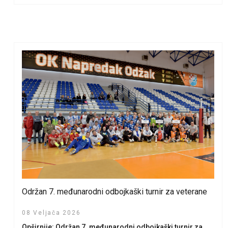
Održan 7. međunarodni odbojkaški turnir za veterane
08 Veljača 2026
Opširnije: Održan 7. međunarodni odbojkaški turnir za