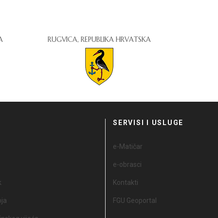
A
RUGVICA, REPUBLIKA HRVATSKA
I
SERVISI I USLUGE
e-Matičar
e-obrasci
k
Kontakti
oja
FGU Geoportal