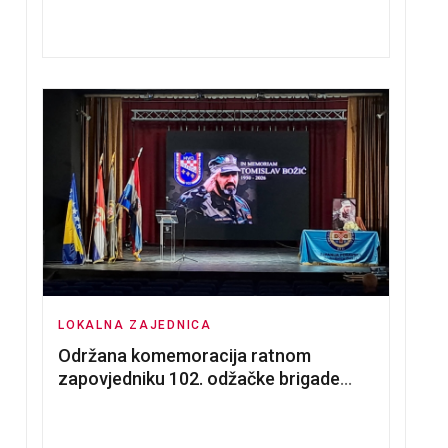
nadmetanja za dodjelu u zakup
poslovnih prostorija
LOKALNA ZAJEDNICA
Održana komemoracija ratnom
zapovjedniku 102. odžačke brigade
HVO Tomislavu Božiću