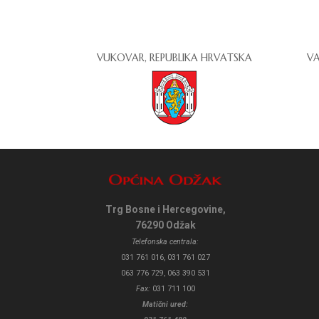
VUKOVAR, REPUBLIKA HRVATSKA
VA
Trg Bosne i Hercegovine,
76290 Odžak
Telefonska centrala:
031 761 016, 031 761 027
063 776 729, 063 390 531
Fax:
031 711 100
Matični ured: