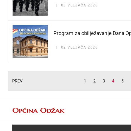
03 VELJAČA 2026
Program za obilježavanje Dana O
02 VELJAČA 2026
PREV
1
2
3
4
5