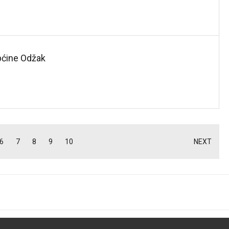
pćine Odžak
6
7
8
9
10
NEXT