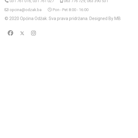
031 761 016, 031 761 027
063 776 729, 063 390 531
opcina@odzak.ba
Pon - Pet 8:00 - 16:00
© 2020 Općina Odžak. Sva prava pridržana. Designed By MB