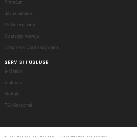
Proračun
Javna nabava
Službeni glasnik
Strategija razvoja
Dokumenti Općinskog vijeća
SERVISI I USLUGE
e-Matičar
e-obrasci
Kontakti
FGU Geoportal