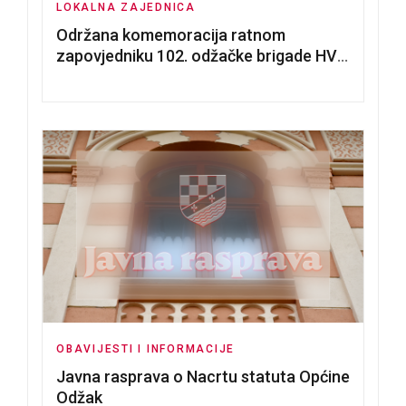
LOKALNA ZAJEDNICA
Održana komemoracija ratnom
zapovjedniku 102. odžačke brigade HVO
Tomislavu Božiću
OBAVIJESTI I INFORMACIJE
Javna rasprava o Nacrtu statuta Općine
Odžak