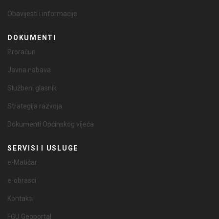
Obavijesti i informacije
DOKUMENTI
Proračun
Javna nabava
Službeni glasnik
Strategija razvoja
Dokumenti Općinskog vijeća
SERVISI I USLUGE
e-Matičar
e-obrasci
Kontakti
FGU Geoportal