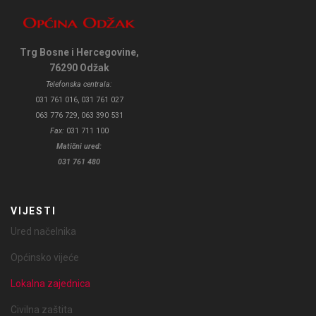
Trg Bosne i Hercegovine,
76290 Odžak
Telefonska centrala:
031 761 016, 031 761 027
063 776 729, 063 390 531
Fax:
031 711 100
Matični ured:
031 761 480
VIJESTI
Ured načelnika
Općinsko vijeće
Lokalna zajednica
Civilna zaštita