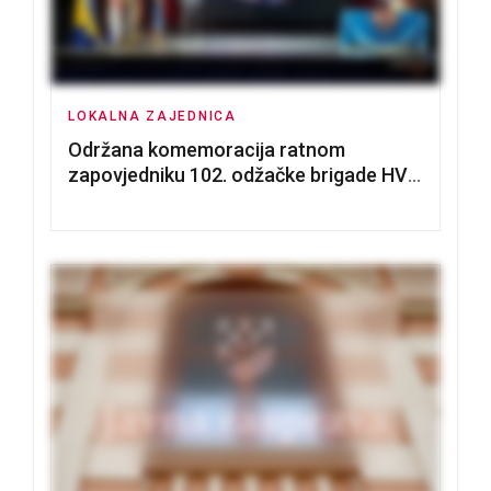
LOKALNA ZAJEDNICA
Održana komemoracija ratnom
zapovjedniku 102. odžačke brigade HVO
Tomislavu Božiću