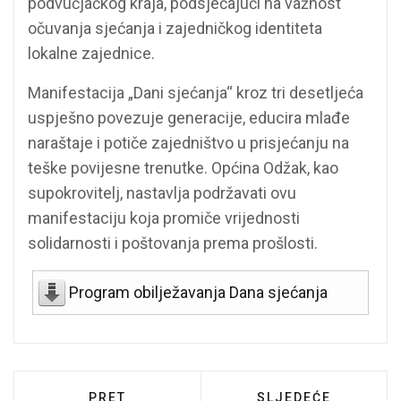
podvučjačkog kraja, podsjećajući na važnost
očuvanja sjećanja i zajedničkog identiteta
lokalne zajednice.
Manifestacija „Dani sjećanja“ kroz tri desetljeća
uspješno povezuje generacije, educira mlađe
naraštaje i potiče zajedništvo u prisjećanju na
teške povijesne trenutke. Općina Odžak, kao
supokrovitelj, nastavlja podržavati ovu
manifestaciju koja promiče vrijednosti
solidarnosti i poštovanja prema prošlosti.
Program obilježavanja Dana sjećanja
PRETHODNI ČLANAK: KRIŽNIM PUTEM SM
SLJEDEĆI ČLANAK:
PRET
SLJEDEĆE