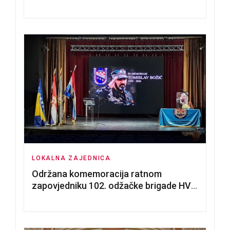
nadmetanja za dodjelu u zakup
poslovnih prostorija
LOKALNA ZAJEDNICA
Održana komemoracija ratnom
zapovjedniku 102. odžačke brigade HVO
Tomislavu Božiću