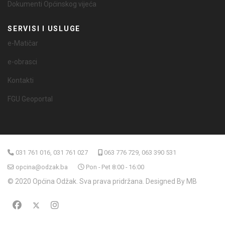
Dokumenti Općinskog vijeća
SERVISI I USLUGE
e-Matičar
e-obrasci
Kontakti
FGU Geoportal
031 761 016, 031 761 027
063 776 729, 063 390 531
opcina@odzak.ba
Pon - Pet 8:00 - 16:00
© 2020 Općina Odžak. Sva prava pridržana. Designed By MB