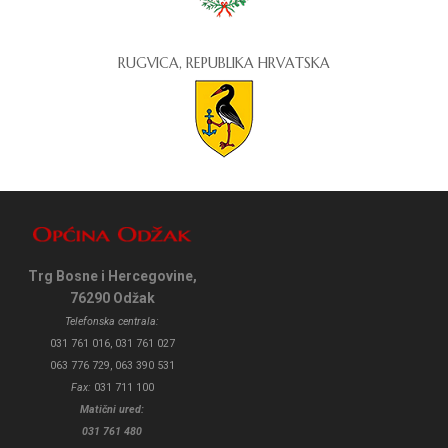
RUGVICA, REPUBLIKA HRVATSKA
Trg Bosne i Hercegovine,
76290 Odžak
Telefonska centrala:
031 761 016, 031 761 027
063 776 729, 063 390 531
Fax:
031 711 100
Matični ured:
031 761 480