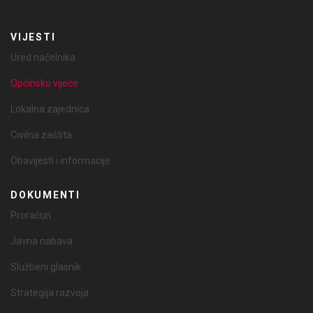
VIJESTI
Ured načelnika
Općinsko vijeće
Lokalna zajednica
Civilna zaštita
Obavijesti i informacije
DOKUMENTI
Proračun
Javna nabava
Službeni glasnik
Strategija razvoja