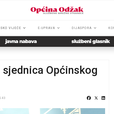
NSKO VIJEĆE
E-UPRAVA
DIJASPORA
KO
javna nabava
službeni glasnik
a sjednica Općinskog
543