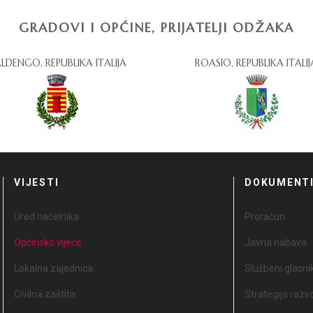
GRADOVI I OPĆINE, PRIJATELJI ODŽAKA
LDENGO, REPUBLIKA ITALIJA
ROASIO, REPUBLIKA ITALIJ
VIJESTI
DOKUMENT
Ured načelnika
Proračun
Općinsko vijeće
Javna nabava
Lokalna zajednica
Službeni glasni
Civilna zaštita
Strategija razv