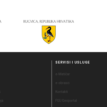
A
RUGVICA, REPUBLIKA HRVATSKA
I
SERVISI I USLUGE
e-Matičar
e-obrasci
k
Kontakti
oja
FGU Geoportal