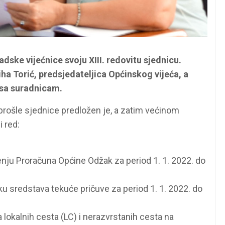
adske vijećnice svoju XIII. redovitu sjednicu.
iha Torić, predsjedateljica Općinskog vijeća, a
 sa suradnicam.
prošle sjednice predložen je, a zatim većinom
i red:
šenju Proračuna Općine Odžak za period 1. 1. 2022. do
ku sredstava tekuće pričuve za period 1. 1. 2022. do
 lokalnih cesta (LC) i nerazvrstanih cesta na