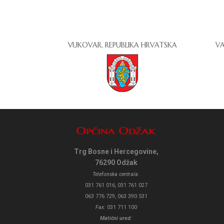
VUKOVAR, REPUBLIKA HRVATSKA
VA
Trg Bosne i Hercegovine,
76290 Odžak
Telefonska centrala:
031 761 016, 031 761 027
063 776 729, 063 390 531
Fax:
031 711 100
Matični ured: