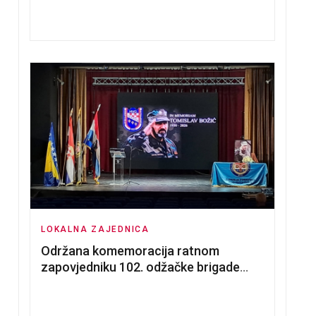
nadmetanja za dodjelu u zakup
poslovnih prostorija
LOKALNA ZAJEDNICA
Održana komemoracija ratnom
zapovjedniku 102. odžačke brigade
HVO Tomislavu Božiću