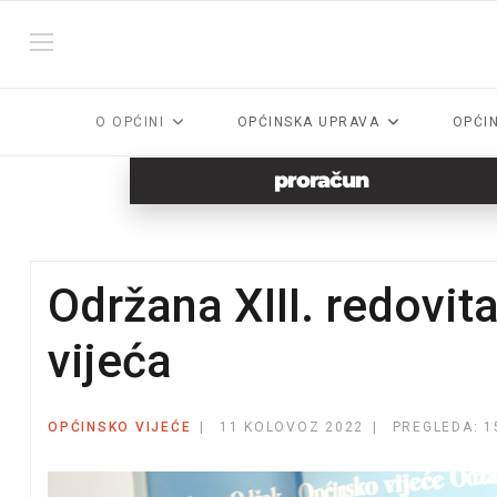
O OPĆINI
OPĆINSKA UPRAVA
OPĆI
proračun
Održana XIII. redovit
vijeća
OPĆINSKO VIJEĆE
11 KOLOVOZ 2022
PREGLEDA: 1