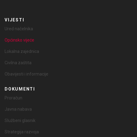
VIJESTI
Ured načelnika
Općinsko vijeće
Lokalna zajednica
Civilna zaštita
Obavijesti i informacije
DOKUMENTI
Proračun
Javna nabava
Službeni glasnik
Strategija razvoja