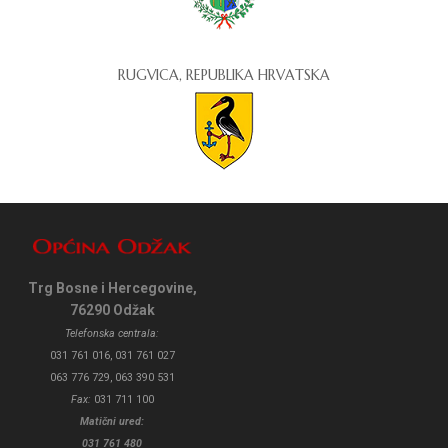
RUGVICA, REPUBLIKA HRVATSKA
Trg Bosne i Hercegovine,
76290 Odžak
Telefonska centrala:
031 761 016, 031 761 027
063 776 729, 063 390 531
Fax:
031 711 100
Matični ured:
031 761 480