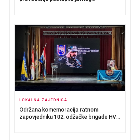
nadmetanja za dodjelu u zakup
poslovnih prostorija
LOKALNA ZAJEDNICA
Održana komemoracija ratnom
zapovjedniku 102. odžačke brigade HVO
Tomislavu Božiću