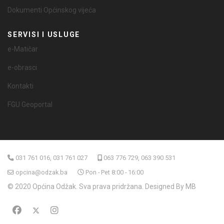
Dokumenti Općinskog vijeća
SERVISI I USLUGE
e-Matičar
e-obrasci
Kontakti
FGU Geoportal
031 761 016, 031 761 027
063 776 729, 063 390 531
opcina@odzak.ba
Pon - Pet 8:00 - 16:00
© 2020 Općina Odžak. Sva prava pridržana. Designed By MB