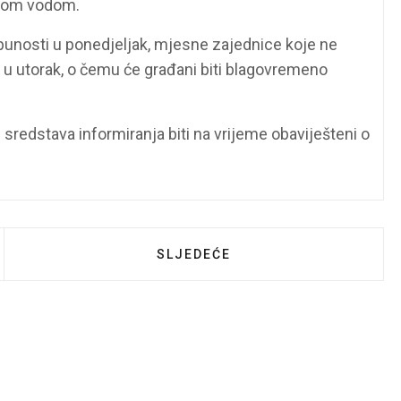
stom vodom.
tpunosti u ponedjeljak, mjesne zajednice koje ne
 u utorak, o čemu će građani biti blagovremeno
sredstava informiranja biti na vrijeme obaviješteni o
IJEST O NERADNOM DANU
SLJEDEĆI ČLANAK: OPĆINSKO I
SLJEDEĆE