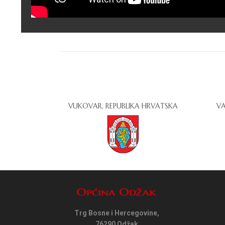
VUKOVAR, REPUBLIKA HRVATSKA
VA
Trg Bosne i Hercegovine,
76290 Odžak