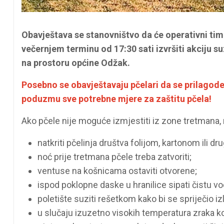
Obavještava se stanovništvo da će operativni tim
večernjem terminu od 17:30 sati izvršiti akciju 
na prostoru općine Odžak.
Posebno se obavještavaju pčelari da se prilagod
poduzmu sve potrebne mjere za zaštitu pčela!
Ako pčele nije moguće izmjestiti iz zone tretmana
natkriti pčelinja društva folijom, kartonom ili d
noć prije tretmana pčele treba zatvoriti;
ventuse na košnicama ostaviti otvorene;
ispod poklopne daske u hranilice sipati čistu vo
poletište suziti rešetkom kako bi se spriječio iz
u slučaju izuzetno visokih temperatura zraka k