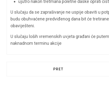
ujutro nakon tretmana poletne daske oprati či
U slučaju da se zaprašivanje ne uspije obaviti u po
budu obuhvaćene predviđenog dana bit će tretirane
obaviješteni.
U slučaju loših vremenskih uvjeta građani će putem 
naknadnom terminu akcije
PRETHODNI ČLANAK: OBAV
PRET