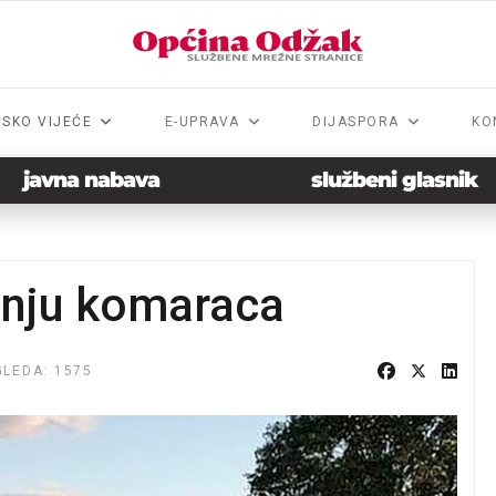
NSKO VIJEĆE
E-UPRAVA
DIJASPORA
KO
javna nabava
službeni glasnik
anju komaraca
LEDA: 1575