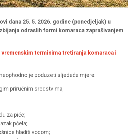
ovi dana 25. 5. 2026. godine (ponedjeljak) u
suzbijanja odraslih formi komaraca zaprašivanjem
e vremenskim terminima tretiranja komaraca i
, neophodno je poduzeti sljedeće mjere:
rugim priručnim sredstvima;
du za piće;
lazak pčela;
ošnice hladiti vodom;