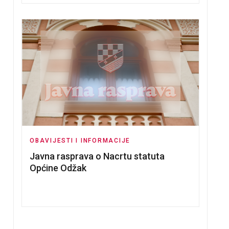
OBAVIJESTI I INFORMACIJE
ZBORNO POVJERENSTVO OBJAVILO JAVNI OGLAS
Javna rasprava o Nacrtu statuta
Općine Odžak