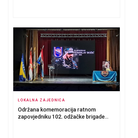
nadmetanja za dodjelu u zakup
poslovnih prostorija
LOKALNA ZAJEDNICA
Održana komemoracija ratnom
zapovjedniku 102. odžačke brigade
HVO Tomislavu Božiću