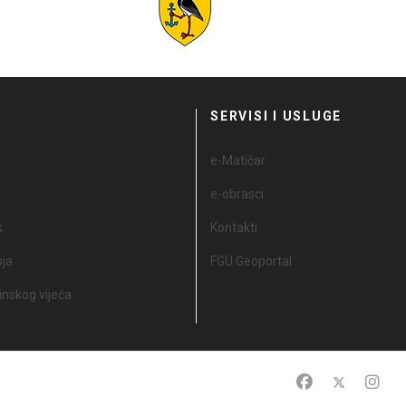
I
SERVISI I USLUGE
e-Matičar
e-obrasci
k
Kontakti
oja
FGU Geoportal
nskog vijeća