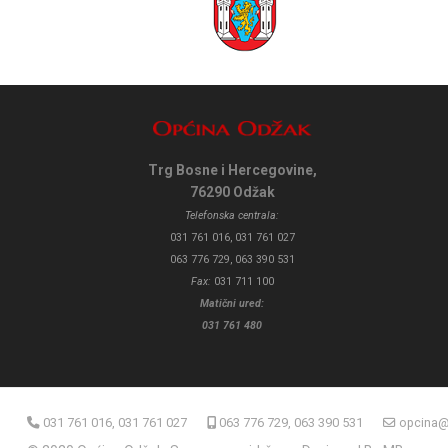
Trg Bosne i Hercegovine,
76290 Odžak
Telefonska centrala:
031 761 016, 031 761 027
063 776 729, 063 390 531
Fax:
031 711 100
Matični ured:
031 761 480
031 761 016, 031 761 027
063 776 729, 063 390 531
opcina@