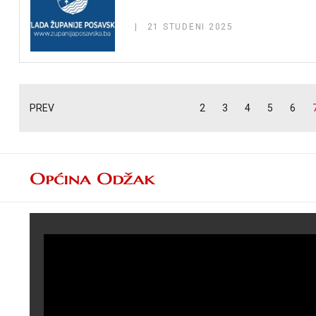
21 STUDENI 2025
PREV
2
3
4
5
6