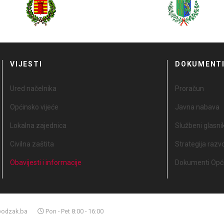
VIJESTI
DOKUMENT
Ured načelnika
Proračun
Općinsko vijeće
Javna nabava
Lokalna zajednica
Službeni glasni
Civilna zaštita
Strategija razv
Obavijesti i informacije
Dokumenti Opći
odzak.ba
Pon - Pet 8:00 - 16:00