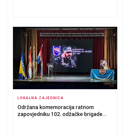
nadmetanja za dodjelu u zakup
poslovnih prostorija
LOKALNA ZAJEDNICA
Održana komemoracija ratnom
zapovjedniku 102. odžačke brigade
HVO Tomislavu Božiću