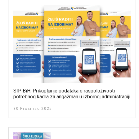
SIP BiH: Prikupljanje podataka o raspoloživosti
potrebnog kadra za angažman u izbornoj administraciji
Bosne i Hercegovine
30 Prosinac 2025