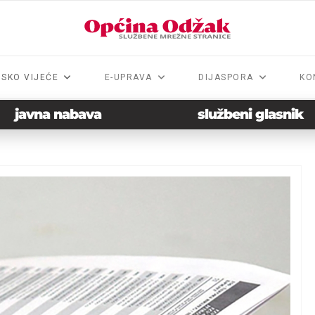
NSKO VIJEĆE
E-UPRAVA
DIJASPORA
KO
javna nabava
službeni glasnik