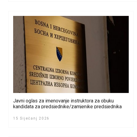
Javni oglas za imenovanje instruktora za obuku
kandidata za predsjednike/zamjenike predsjednika
biračkih odbora u BiH
15 Siječanj 2026