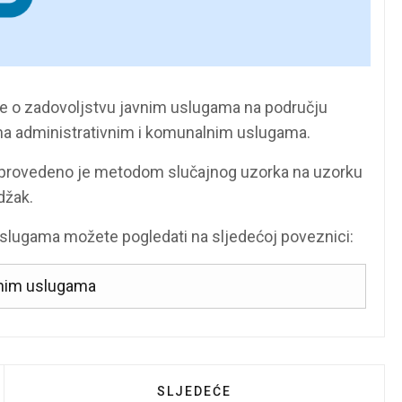
nje o zadovoljstvu javnim uslugama na području
na administrativnim i komunalnim uslugama.
ga provedeno je metodom slučajnog uzorka na uzorku
džak.
uslugama možete pogledati na sljedećoj poveznici:
avnim uslugama
JEST O NERADNIM DANIMA
SLJEDEĆI ČLANAK: JAVNA RAS
SLJEDEĆE