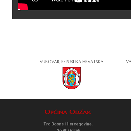
VUKOVAR, REPUBLIKA HRVATSKA
VA
Trg Bosne i Hercegovine,
76290 Odžak