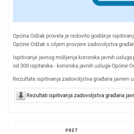
Općina Odžak provela je redovito godišnje ispitiva
Općine Odžak s ciljem provjere zadovoljstva građa
Ispitivanje javnog mišljenja korisnika javnih uslu
od 300 ispitanika - korisnika javnih usluga Općine O
Rezultate ispitivanja zadovoljstva građana javnim 
Rezultati ispitivanja zadovoljstva građana j
PRETHODNI ČLANAK: OBAVI
PRET