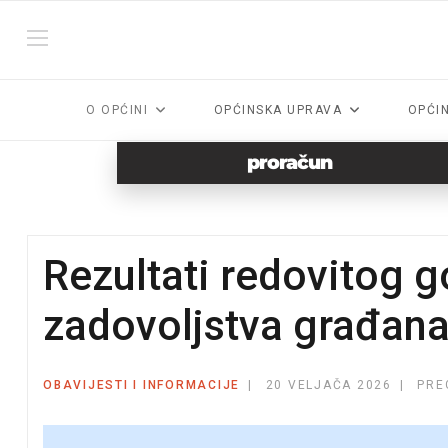
O OPĆINI
OPĆINSKA UPRAVA
OPĆI
proračun
Rezultati redovitog g
zadovoljstva građan
OBAVIJESTI I INFORMACIJE
20 VELJAČA 2026
PRE