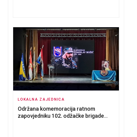
nadmetanja za dodjelu u zakup
poslovnih prostorija
LOKALNA ZAJEDNICA
Održana komemoracija ratnom
zapovjedniku 102. odžačke brigade
HVO Tomislavu Božiću
PRAVA O NACRTU ZAKONA O KOMUNALNOM GOSPODARS