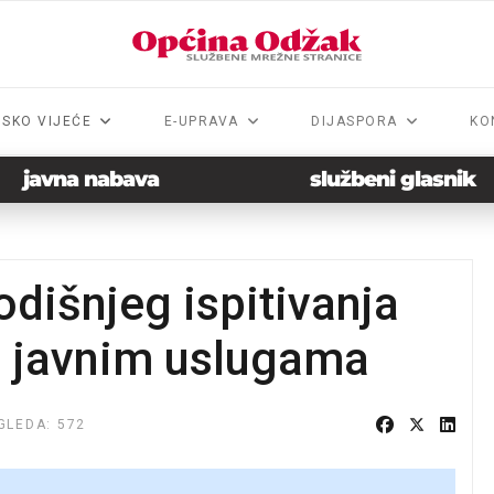
NSKO VIJEĆE
E-UPRAVA
DIJASPORA
KO
javna nabava
službeni glasnik
odišnjeg ispitivanja
a javnim uslugama
GLEDA: 572