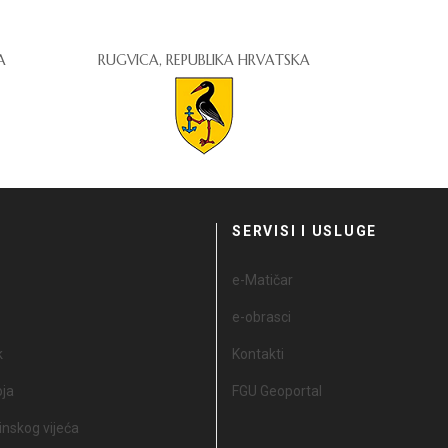
A
RUGVICA, REPUBLIKA HRVATSKA
I
SERVISI I USLUGE
e-Matičar
e-obrasci
k
Kontakti
oja
FGU Geoportal
nskog vijeća