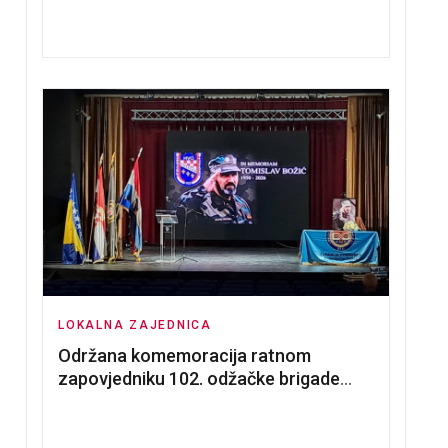
nadmetanja za dodjelu u zakup
poslovnih prostorija
LOKALNA ZAJEDNICA
Održana komemoracija ratnom
zapovjedniku 102. odžačke brigade
HVO Tomislavu Božiću