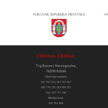
VUKOVAR, REPUBLIKA HRVATSKA
VA
Trg Bosne i Hercegovine,
76290 Odžak
Telefonska centrala:
031 761 016, 031 761 027
063 776 729, 063 390 531
Fax:
031 711 100
Matični ured:
031 761 480