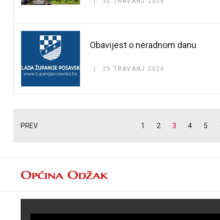
30 TRAVANJ 2026
Obavijest o neradnom danu
29 TRAVANJ 2026
PREV
1
2
3
4
5