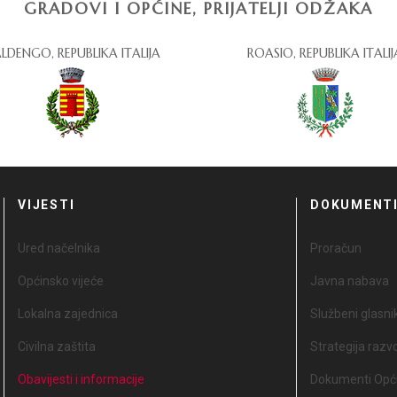
GRADOVI I OPĆINE, PRIJATELJI ODŽAKA
LDENGO, REPUBLIKA ITALIJA
ROASIO, REPUBLIKA ITALIJ
VIJESTI
DOKUMENT
Ured načelnika
Proračun
Općinsko vijeće
Javna nabava
Lokalna zajednica
Službeni glasni
Civilna zaštita
Strategija razv
Obavijesti i informacije
Dokumenti Opći