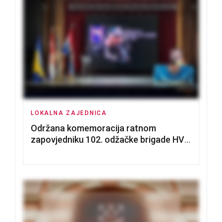
LOKALNA ZAJEDNICA
Održana komemoracija ratnom
zapovjedniku 102. odžačke brigade HVO
Tomislavu Božiću