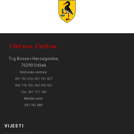
Trg Bosne i Hercegovine,
76290 Odžak
Telefonska centrala:
031 761 016, 031 761 027
063 776 729, 063 390 531
Fax:
031 711 100
Matični ured:
031 761 480
VIJESTI