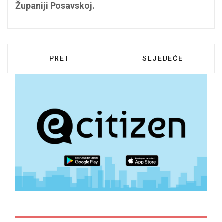
Županiji Posavskoj.
PRETHODNI ČLANAK: OBAVIJEST O PRIV
SLJEDEĆI ČLANAK:
PRET
SLJEDEĆE