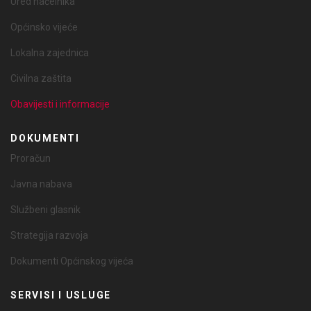
Ured načelnika
Općinsko vijeće
Lokalna zajednica
Civilna zaštita
Obavijesti i informacije
DOKUMENTI
Proračun
Javna nabava
Službeni glasnik
Strategija razvoja
Dokumenti Općinskog vijeća
SERVISI I USLUGE