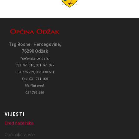
Trg Bosne i Hercegovine,
76290 Odžak
Telefonska centrala:
031 761 016, 031 761 027
063 776 729, 063 390 531
Fax:
031 711 100
Matični ured:
031 761 480
VIJESTI
Ured načelnika
Općinsko vijeće