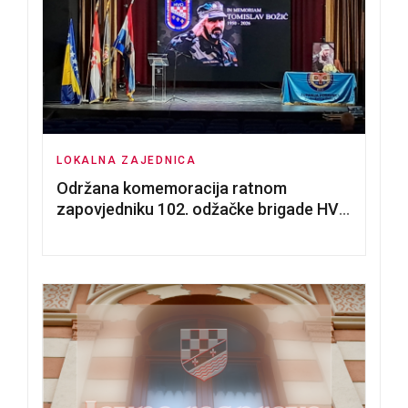
LOKALNA ZAJEDNICA
Održana komemoracija ratnom
zapovjedniku 102. odžačke brigade HVO
Tomislavu Božiću