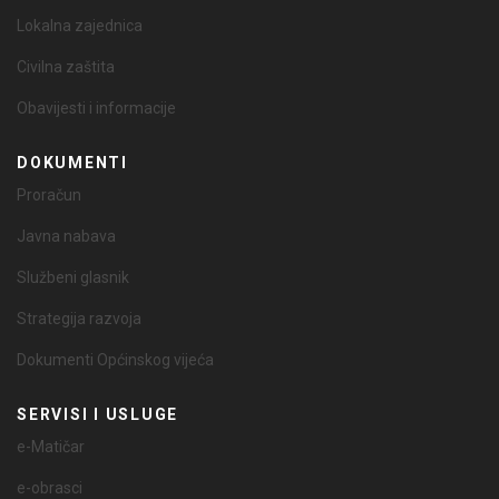
Lokalna zajednica
Civilna zaštita
Obavijesti i informacije
DOKUMENTI
Proračun
Javna nabava
Službeni glasnik
Strategija razvoja
Dokumenti Općinskog vijeća
SERVISI I USLUGE
e-Matičar
e-obrasci