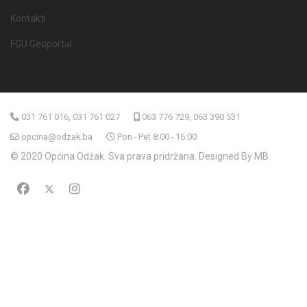
Kontakti
FGU Geoportal
031 761 016, 031 761 027
063 776 729, 063 390 531
opcina@odzak.ba
Pon - Pet 8:00 - 16:00
© 2020 Općina Odžak. Sva prava pridržana. Designed By MB