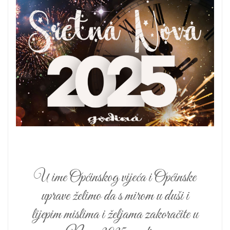
U ime Općinskog vijeća i Općinske
uprave želimo da s mirom u duši i
lijepim mislima i željama zakoračite u