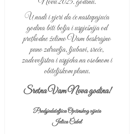
Novu 2025. godinu.
U nadi i vjeri da će nastupajuća
godina biti bolja i uspješnija od
prethodne želimo Vam beskrajno
puno zdravlja, ljubavi, sreće,
zadovoljstva i uspjeha na osobnom i
obiteljskom planu.
Sretna Vam Nova godina!
Predsjedateljica Općinskog vijeća
Jelica Ćubel