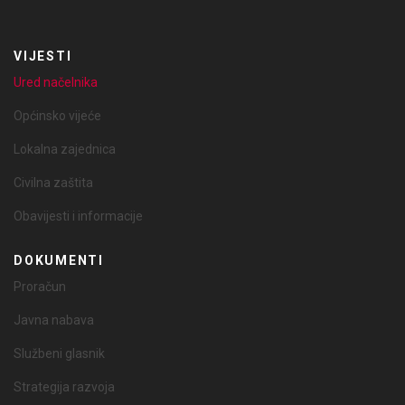
VIJESTI
Ured načelnika
Općinsko vijeće
Lokalna zajednica
Civilna zaštita
Obavijesti i informacije
DOKUMENTI
Proračun
Javna nabava
Službeni glasnik
Strategija razvoja