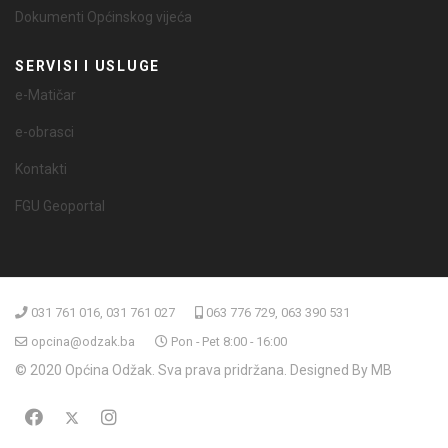
Dokumenti Općinskog vijeća
SERVISI I USLUGE
e-Matičar
e-obrasci
Kontakti
FGU Geoportal
031 761 016, 031 761 027
063 776 729, 063 390 531
opcina@odzak.ba
Pon - Pet 8:00 - 16:00
© 2020 Općina Odžak. Sva prava pridržana. Designed By MB