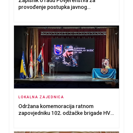
Zapisnik o radu Povjerenstva za
provođenje postupka javnog
nadmetanja za dodjelu u zakup
poslovnih prostorija
LOKALNA ZAJEDNICA
Održana komemoracija ratnom
zapovjedniku 102. odžačke brigade HVO
Tomislavu Božiću