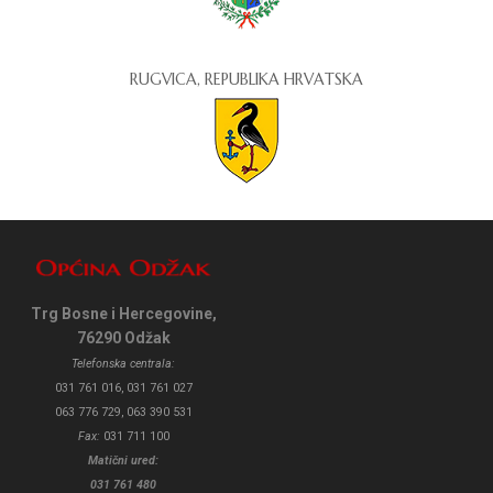
RUGVICA, REPUBLIKA HRVATSKA
Trg Bosne i Hercegovine,
76290 Odžak
Telefonska centrala:
031 761 016, 031 761 027
063 776 729, 063 390 531
Fax:
031 711 100
Matični ured:
031 761 480