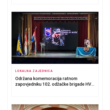
poslovnih prostorija
LOKALNA ZAJEDNICA
Održana komemoracija ratnom
zapovjedniku 102. odžačke brigade HVO
Tomislavu Božiću