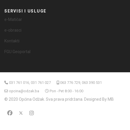
SERVISI I USLUGE
e-Matičar
e-obrasci
Kontakti
FGU Geoportal
031 761 016, 031 761 027
063 776 729, 063 390 531
opcina@odzak.ba
Pon - Pet 8:00 - 16:00
© 2020 Općina Odžak. Sva prava pridržana. Designed By MB