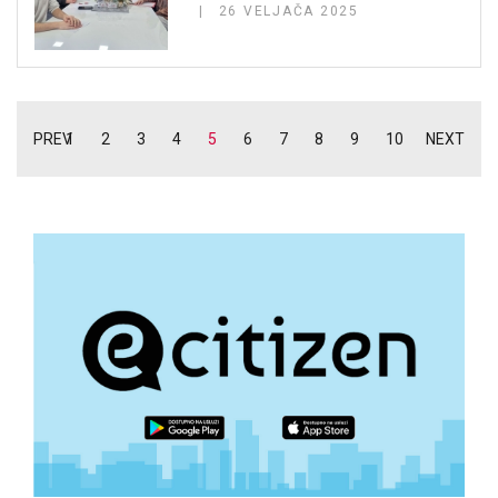
26 VELJAČA 2025
PREV
1
2
3
4
5
6
7
8
9
10
NEXT