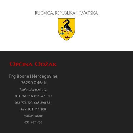
RUGVICA, REPUBLIKA HRVATSKA
Trg Bosne i Hercegovine,
76290 Odžak
Telefonska centrala:
031 761 016, 031 761 027
063 776 729, 063 390 531
Fax:
031 711 100
Matični ured:
031 761 480