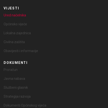
VIJESTI
Ured načelnika
Općinsko vijeće
Lokalna zajednica
Civilna zaštita
Obavijesti i informacije
DOKUMENTI
Proračun
Javna nabava
Službeni glasnik
Strategija razvoja
Dokumenti Općinskog vijeća