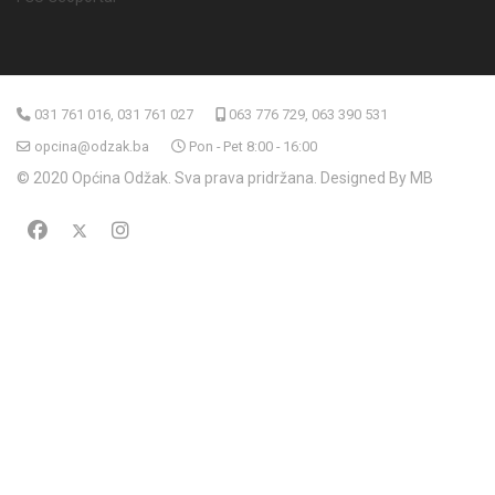
031 761 016, 031 761 027
063 776 729, 063 390 531
opcina@odzak.ba
Pon - Pet 8:00 - 16:00
© 2020 Općina Odžak. Sva prava pridržana. Designed By MB