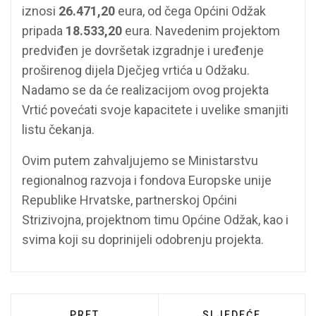
iznosi
26.471,20
eura, od čega Općini Odžak
pripada
18.533,20
eura. Navedenim projektom
predviđen je dovršetak izgradnje i uređenje
proširenog dijela Dječjeg vrtića u Odžaku.
Nadamo se da će realizacijom ovog projekta
Vrtić povećati svoje kapacitete i uvelike smanjiti
listu čekanja.
Ovim putem zahvaljujemo se Ministarstvu
regionalnog razvoja i fondova Europske unije
Republike Hrvatske, partnerskoj Općini
Strizivojna, projektnom timu Općine Odžak, kao i
svima koji su doprinijeli odobrenju projekta.
PRETHODNI ČLANAK: ODRŽAN RADNI SAS
SLJEDEĆI ČLANAK:
PRET
SLJEDEĆE