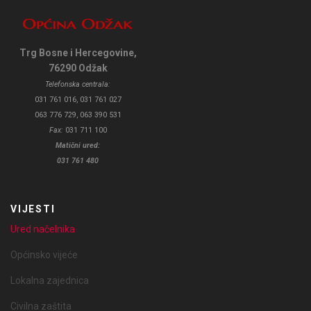
Trg Bosne i Hercegovine,
76290 Odžak
Telefonska centrala:
031 761 016, 031 761 027
063 776 729, 063 390 531
Fax:
031 711 100
Matični ured:
031 761 480
VIJESTI
Ured načelnika
Općinsko vijeće
Lokalna zajednica
Civilna zaštita