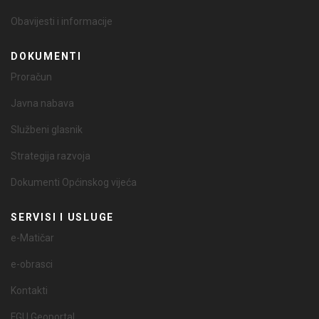
Obavijesti i informacije
DOKUMENTI
Proračun
Javna nabava
Službeni glasnik
Strategija razvoja
Dokumenti Općinskog vijeća
SERVISI I USLUGE
e-Matičar
e-obrasci
Kontakti
FGU Geoportal