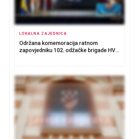
LOKALNA ZAJEDNICA
Održana komemoracija ratnom
zapovjedniku 102. odžačke brigade HVO
Tomislavu Božiću