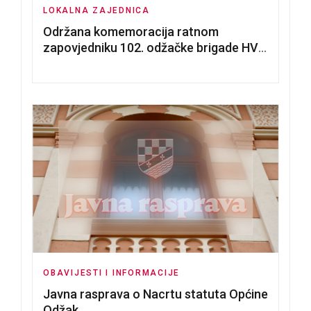
LOKALNA ZAJEDNICA
Održana komemoracija ratnom
zapovjedniku 102. odžačke brigade HVO
Tomislavu Božiću
OBAVIJESTI I INFORMACIJE
Javna rasprava o Nacrtu statuta Općine
Odžak