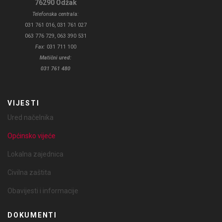
76290 Odžak
Telefonska centrala:
031 761 016, 031 761 027
063 776 729, 063 390 531
Fax:
031 711 100
Matični ured:
031 761 480
VIJESTI
Ured načelnika
Općinsko vijeće
Lokalna zajednica
Civilna zaštita
Obavijesti i informacije
DOKUMENTI