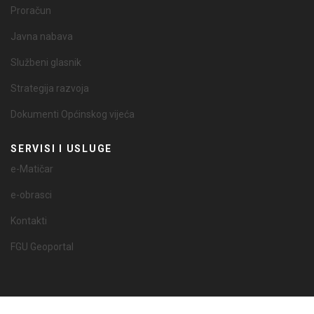
Proračun
Javna nabava
Službeni glasnik
Strategija razvoja
Dokumenti Općinskog vijeća
SERVISI I USLUGE
e-Matičar
e-obrasci
Kontakti
FGU Geoportal