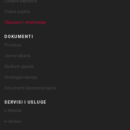
Lokalna zajednica
Civilna zaštita
Obavijesti i informacije
DOKUMENTI
Proračun
Javna nabava
Službeni glasnik
Strategija razvoja
Dokumenti Općinskog vijeća
SERVISI I USLUGE
e-Matičar
e-obrasci