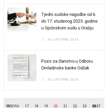
Tjedni sudske nagodbe od 6.
do 17. studenog 2023. godine
u Općinskom sudu u Orašju
26 LISTOPAD 2023
Poziv za članstvo u Odboru
Omladinske banke Odžak
25 LISTOPAD 2023
15
PREV
16
17
18
19
20
21
22
23
24
NEXT