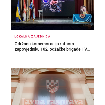
LOKALNA ZAJEDNICA
Održana komemoracija ratnom
zapovjedniku 102. odžačke brigade HVO
Tomislavu Božiću