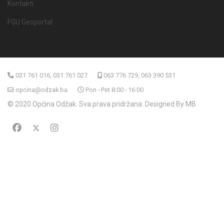
Kontakti
FGU Geoportal
031 761 016, 031 761 027
063 776 729, 063 390 531
opcina@odzak.ba
Pon - Pet 8:00 - 16:00
© 2020 Općina Odžak. Sva prava pridržana. Designed By MB