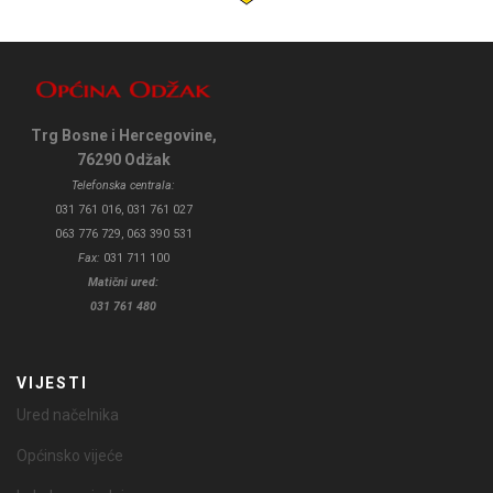
Trg Bosne i Hercegovine,
76290 Odžak
Telefonska centrala:
031 761 016, 031 761 027
063 776 729, 063 390 531
Fax:
031 711 100
Matični ured:
031 761 480
VIJESTI
Ured načelnika
Općinsko vijeće