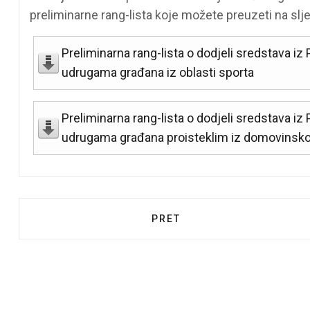
preliminarne rang-lista koje možete preuzeti na s
Preliminarna rang-lista o dodjeli sredstava i
udrugama građana iz oblasti sporta
Preliminarna rang-lista o dodjeli sredstava i
udrugama građana proisteklim iz domovinsko
PRETHODNI ČLANAK: PRIO
PRET