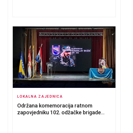
nadmetanja za dodjelu u zakup
poslovnih prostorija
LOKALNA ZAJEDNICA
Održana komemoracija ratnom
zapovjedniku 102. odžačke brigade
HVO Tomislavu Božiću