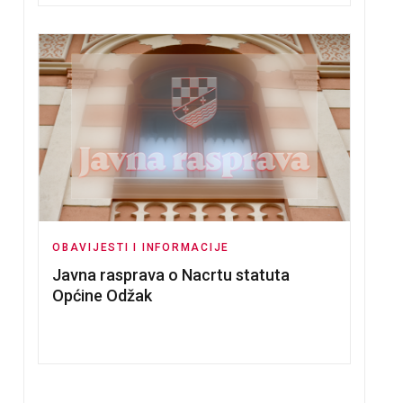
OBAVIJESTI I INFORMACIJE
Javna rasprava o Nacrtu statuta
NSTVA
O NERADNOM DANU
Općine Odžak