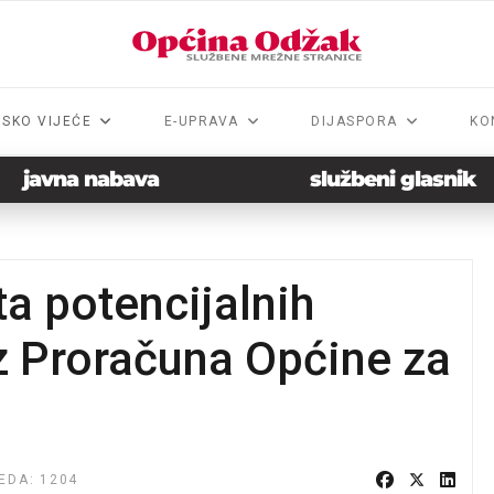
NSKO VIJEĆE
E-UPRAVA
DIJASPORA
KO
javna nabava
službeni glasnik
ta potencijalnih
iz Proračuna Općine za
EDA: 1204