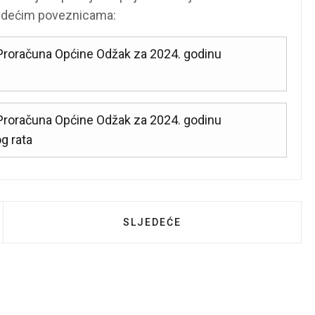
ljedećim poveznicama:
z Proračuna Općine Odžak za 2024. godinu
z Proračuna Općine Odžak za 2024. godinu
g rata
PĆENJE ZA JAVNOST OPĆINSKOG IZBORNOG POVJERE
SLJEDEĆI ČLANAK: OBAVIJEST 
SLJEDEĆE