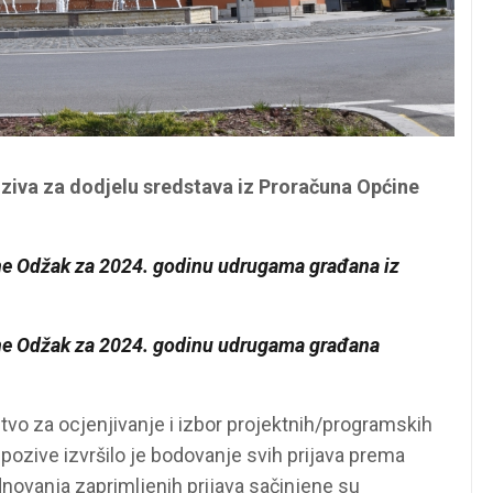
oziva za dodjelu sredstava iz Proračuna Općine
ine Odžak za 2024. godinu udrugama građana iz
ine Odžak za 2024. godinu udrugama građana
tvo za ocjenjivanje i izbor projektnih/programskih
 pozive izvršilo je bodovanje svih prijava prema
dnovanja zaprimljenih prijava sačinjene su