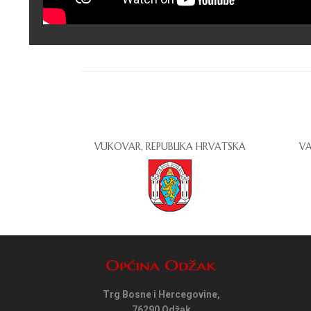
VUKOVAR, REPUBLIKA HRVATSKA
VA
Trg Bosne i Hercegovine,
76290 Odžak