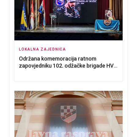
LOKALNA ZAJEDNICA
Održana komemoracija ratnom
zapovjedniku 102. odžačke brigade HVO
Tomislavu Božiću