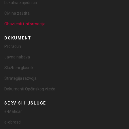
Lokalna zajednica
Civilna zaštita
Obavijesti i informacije
DOKUMENTI
Proračun
Javna nabava
Službeni glasnik
Strategija razvoja
Dokumenti Općinskog vijeća
SERVISI I USLUGE
e-Matičar
e-obrasci