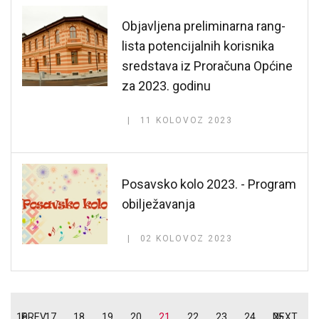
Objavljena preliminarna rang-
lista potencijalnih korisnika
sredstava iz Proračuna Općine
za 2023. godinu
11 KOLOVOZ 2023
Posavsko kolo 2023. - Program
obilježavanja
02 KOLOVOZ 2023
16
PREV
17
18
19
20
21
22
23
24
25
NEXT