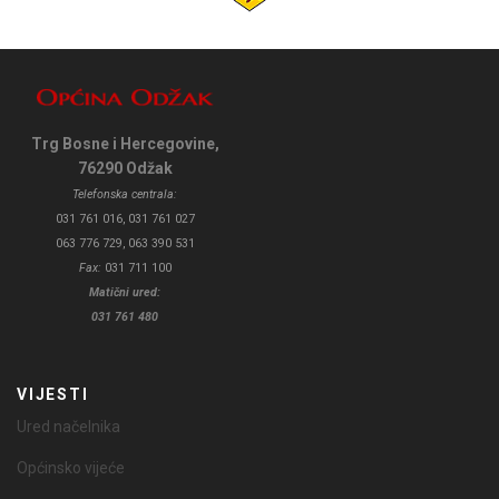
Trg Bosne i Hercegovine,
76290 Odžak
Telefonska centrala:
031 761 016, 031 761 027
063 776 729, 063 390 531
Fax:
031 711 100
Matični ured:
031 761 480
VIJESTI
Ured načelnika
Općinsko vijeće