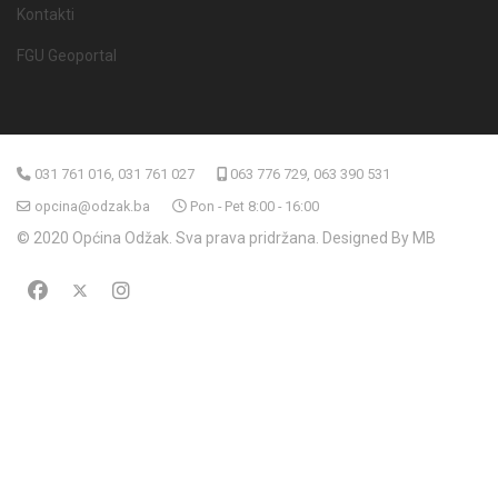
Kontakti
FGU Geoportal
031 761 016, 031 761 027
063 776 729, 063 390 531
opcina@odzak.ba
Pon - Pet 8:00 - 16:00
© 2020 Općina Odžak. Sva prava pridržana. Designed By MB