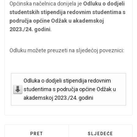
Općinska načelnica donijela je
Odluku o dodjeli
studentskih stipendija redovnim studentima s
područja općine Odžak u akademskoj
2023./24. godini
.
Odluku možete preuzeti na sljedećoj poveznici:
Odluka o dodjeli stipendija redovnim
studentima s područja općine Odžak u
akademskoj 2023./24. godini
PRETHODNI ČLANAK: OBAVIJEST O NERA
SLJEDEĆI ČLANAK: 
PRET
SLJEDEĆE