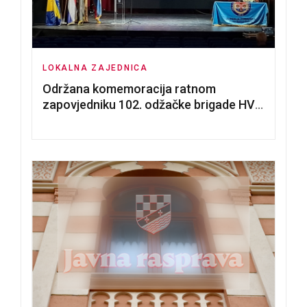
LOKALNA ZAJEDNICA
Održana komemoracija ratnom
zapovjedniku 102. odžačke brigade HVO
Tomislavu Božiću