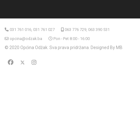
031 761 016, 031 761 027
063 776 729, 063 390 531
opcina@odzak.ba
Pon - Pet 8:00 - 16:00
© 2020 Općina Odžak. Sva prava pridržana. Designed By MB