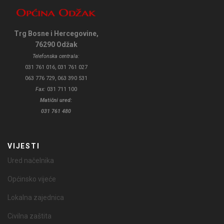
Trg Bosne i Hercegovine,
76290 Odžak
Telefonska centrala:
031 761 016, 031 761 027
063 776 729, 063 390 531
Fax:
031 711 100
Matični ured:
031 761 480
VIJESTI
Ured načelnika
Općinsko vijeće
Lokalna zajednica
Civilna zaštita