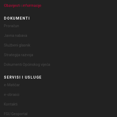
Obavijesti i informacije
DOKUMENTI
Proračun
Javna nabava
Službeni glasnik
Strategija razvoja
Dokumenti Općinskog vijeća
SERVISI I USLUGE
e-Matičar
e-obrasci
Kontakti
FGU Geoportal