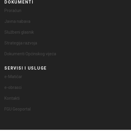
DOKUMENTI
Proračun
Javna nabava
Službeni glasnik
Strategija razvoja
Dokumenti Općinskog vijeća
SERVISI I USLUGE
e-Matičar
e-obrasci
Kontakti
FGU Geoportal