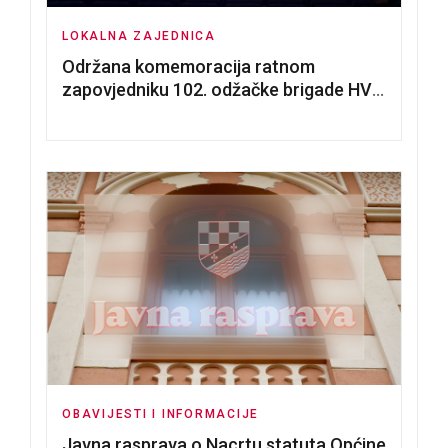
LOKALNA ZAJEDNICA
Održana komemoracija ratnom
zapovjedniku 102. odžačke brigade HVO
Tomislavu Božiću
OBAVIJESTI I INFORMACIJE
Javna rasprava o Nacrtu statuta Općine