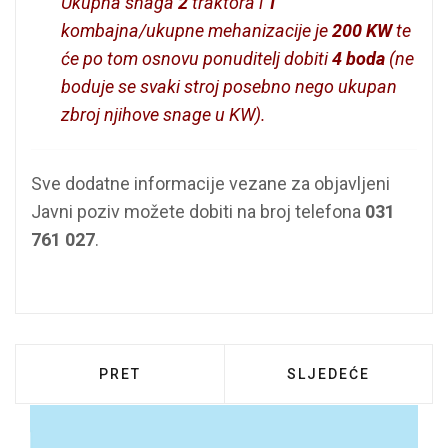
Ukupna snaga
2
traktora i
1
kombajna/ukupne mehanizacije je
200 KW
te
će po tom osnovu ponuditelj dobiti
4 boda
(ne
boduje se svaki stroj posebno nego ukupan
zbroj njihove snage u KW).
Sve dodatne informacije vezane za objavljeni
Javni poziv možete dobiti na broj telefona
031
761 027
.
PRETHODNI ČLANAK: OBAVIJEST O NERAD
SLJEDEĆI ČLANAK:
PRET
SLJEDEĆE