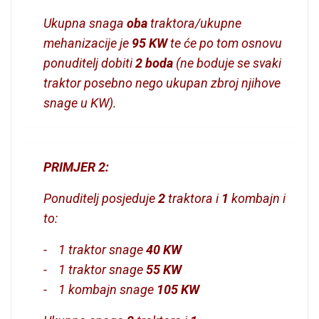
Ukupna snaga
oba
traktora/ukupne
mehanizacije je
95 KW
te će po tom osnovu
ponuditelj dobiti
2
boda
(ne boduje se svaki
traktor posebno nego ukupan zbroj njihove
snage u KW).
PRIMJER 2:
Ponuditelj posjeduje
2
traktora i
1
kombajn i
to:
- 1 traktor snage
40 KW
- 1 traktor snage
55 KW
- 1 kombajn snage
105 KW