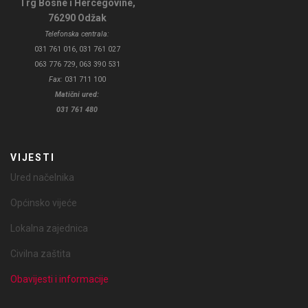
Trg Bosne i Hercegovine,
76290 Odžak
Telefonska centrala:
031 761 016, 031 761 027
063 776 729, 063 390 531
Fax:
031 711 100
Matični ured:
031 761 480
VIJESTI
Ured načelnika
Općinsko vijeće
Lokalna zajednica
Civilna zaštita
Obavijesti i informacije