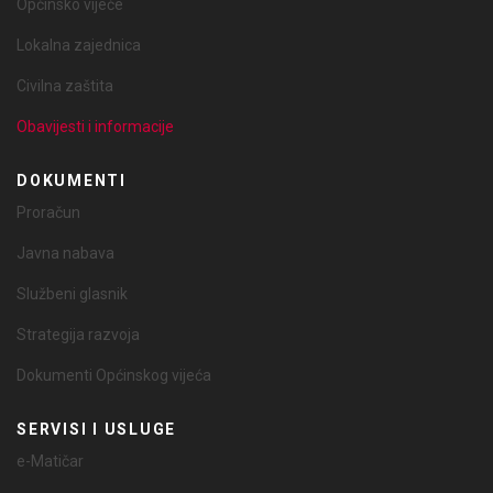
Općinsko vijeće
Lokalna zajednica
Civilna zaštita
Obavijesti i informacije
DOKUMENTI
Proračun
Javna nabava
Službeni glasnik
Strategija razvoja
Dokumenti Općinskog vijeća
SERVISI I USLUGE
e-Matičar