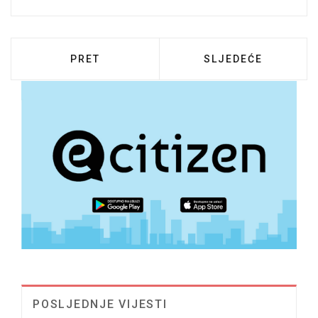
PRETHODNI ČLANAK: DODATNE UPUTE ZA 
SLJEDEĆI ČLANAK:
PRET
SLJEDEĆE
POSLJEDNJE VIJESTI