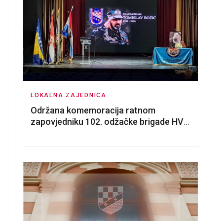
LOKALNA ZAJEDNICA
Održana komemoracija ratnom
zapovjedniku 102. odžačke brigade HVO
Tomislavu Božiću