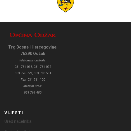
Trg Bosne i Hercegovine,
76290 Odžak
Telefonska centrala:
031 761 016, 031 761 027
063 776 729, 063 390 531
Fax:
031 711 100
Matični ured:
031 761 480
VIJESTI
Ured načelnika