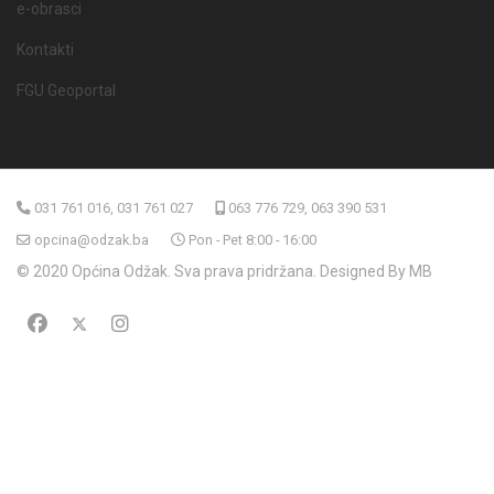
e-obrasci
Kontakti
FGU Geoportal
031 761 016, 031 761 027
063 776 729, 063 390 531
opcina@odzak.ba
Pon - Pet 8:00 - 16:00
© 2020 Općina Odžak. Sva prava pridržana. Designed By MB