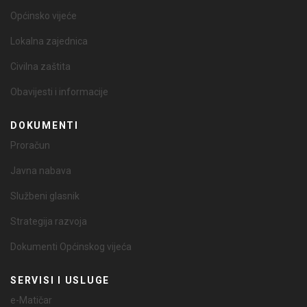
Općinsko vijeće
Lokalna zajednica
Civilna zaštita
Obavijesti i informacije
DOKUMENTI
Proračun
Javna nabava
Službeni glasnik
Strategija razvoja
Dokumenti Općinskog vijeća
SERVISI I USLUGE
e-Matičar