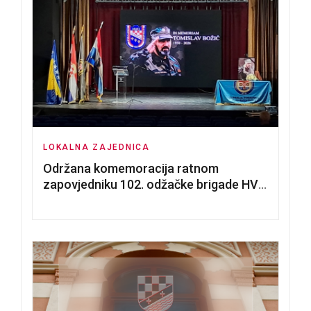
LOKALNA ZAJEDNICA
Održana komemoracija ratnom
zapovjedniku 102. odžačke brigade HVO
Tomislavu Božiću