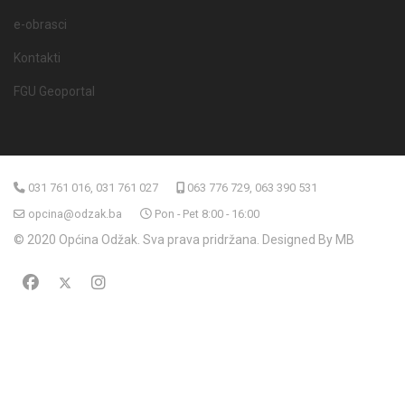
e-obrasci
Kontakti
FGU Geoportal
031 761 016, 031 761 027
063 776 729, 063 390 531
opcina@odzak.ba
Pon - Pet 8:00 - 16:00
© 2020 Općina Odžak. Sva prava pridržana. Designed By MB