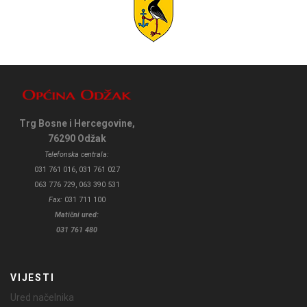
Trg Bosne i Hercegovine,
76290 Odžak
Telefonska centrala:
031 761 016, 031 761 027
063 776 729, 063 390 531
Fax:
031 711 100
Matični ured:
031 761 480
VIJESTI
Ured načelnika