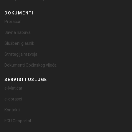
DOKUMENTI
Proračun
Javna nabava
Službeni glasnik
Strategija razvoja
Dokumenti Općinskog vijeća
SERVISI I USLUGE
e-Matičar
e-obrasci
Kontakti
FGU Geoportal