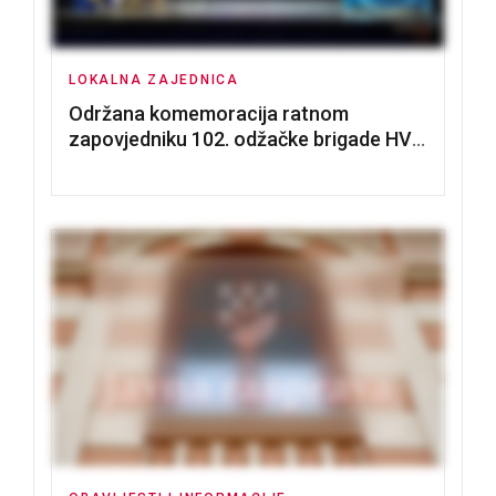
LOKALNA ZAJEDNICA
Održana komemoracija ratnom
zapovjedniku 102. odžačke brigade HVO
Tomislavu Božiću