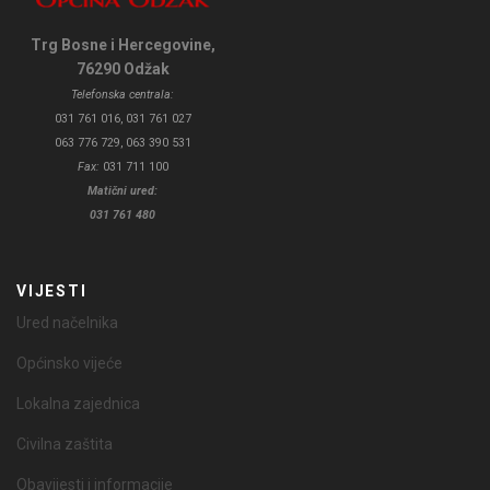
Trg Bosne i Hercegovine,
76290 Odžak
Telefonska centrala:
031 761 016, 031 761 027
063 776 729, 063 390 531
Fax:
031 711 100
Matični ured:
031 761 480
VIJESTI
Ured načelnika
Općinsko vijeće
Lokalna zajednica
Civilna zaštita
Obavijesti i informacije