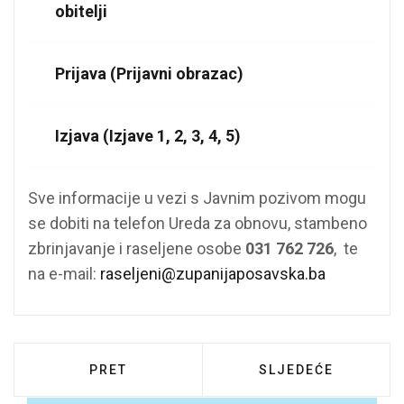
obitelji
Prijava (Prijavni obrazac)
Izjava (Izjave 1, 2, 3, 4, 5)
Sve informacije u vezi s Javnim pozivom mogu
se dobiti na telefon Ureda za obnovu, stambeno
zbrinjavanje i raseljene osobe
031 762 726
, te
na e-mail:
raseljeni@zupanijaposavska.ba
PRETHODNI ČLANAK: MINISTARSTVO GOSP
SLJEDEĆI ČLANAK:
PRET
SLJEDEĆE