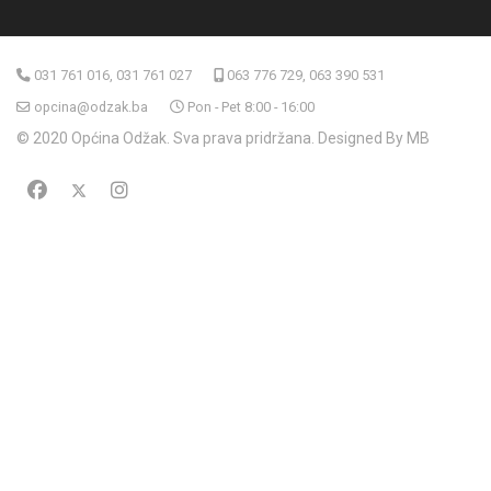
031 761 016, 031 761 027
063 776 729, 063 390 531
opcina@odzak.ba
Pon - Pet 8:00 - 16:00
© 2020 Općina Odžak. Sva prava pridržana. Designed By MB