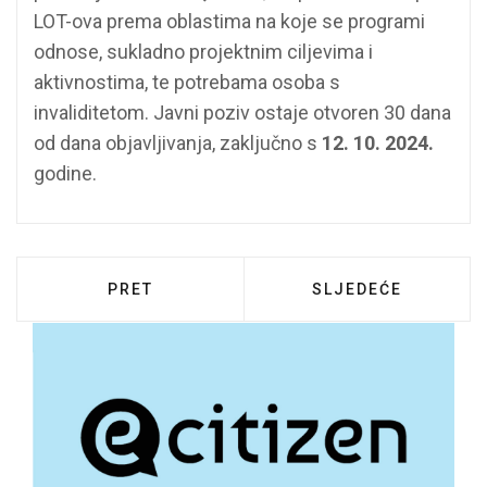
LOT-ova prema oblastima na koje se programi
odnose, sukladno projektnim ciljevima i
aktivnostima, te potrebama osoba s
invaliditetom. Javni poziv ostaje otvoren 30 dana
od dana objavljivanja, zaključno s
12. 10. 2024.
godine.
PRETHODNI ČLANAK: SREDIŠNJI DRŽAVNI 
SLJEDEĆI ČLANAK:
PRET
SLJEDEĆE