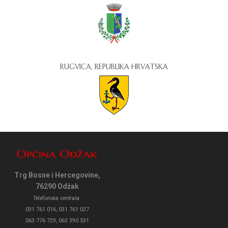
RUGVICA, REPUBLIKA HRVATSKA
Trg Bosne i Hercegovine,
76290 Odžak
Telefonska centrala:
031 761 016, 031 761 027
063 776 729, 063 390 531