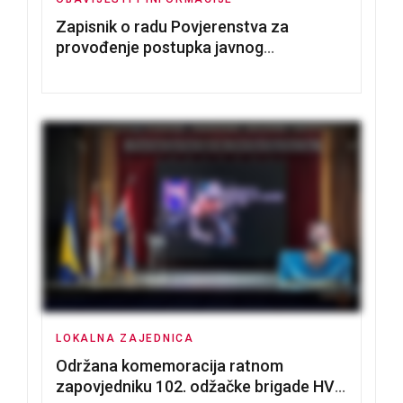
Zapisnik o radu Povjerenstva za
provođenje postupka javnog
nadmetanja za dodjelu u zakup
poslovnih prostorija
LOKALNA ZAJEDNICA
Održana komemoracija ratnom
zapovjedniku 102. odžačke brigade HVO