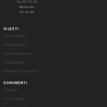
Fax:
031 711 100
Matični ured:
031 761 480
VIJESTI
Ured načelnika
Općinsko vijeće
Lokalna zajednica
Civilna zaštita
Obavijesti i informacije
DOKUMENTI
Proračun
Javna nabava