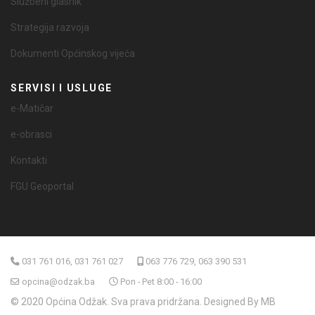
Službeni glasnik
Strategija razvoja
Dokumenti Općinskog vijeća
SERVISI I USLUGE
e-Matičar
e-obrasci
Kontakti
FGU Geoportal
031 761 016, 031 761 027
063 776 729, 063 390 531
opcina@odzak.ba
Pon - Pet 8:00 - 16:00
© 2020 Općina Odžak. Sva prava pridržana. Designed By MB