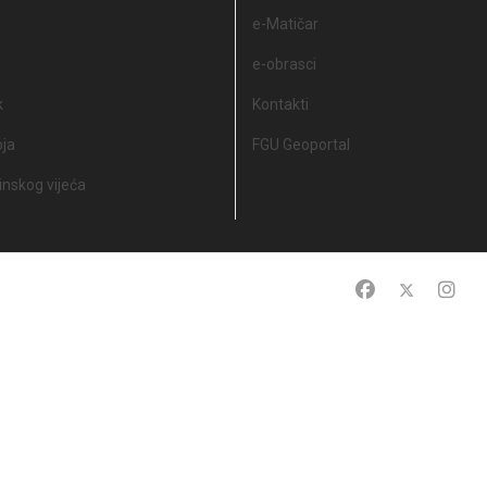
e-Matičar
e-obrasci
k
Kontakti
oja
FGU Geoportal
nskog vijeća