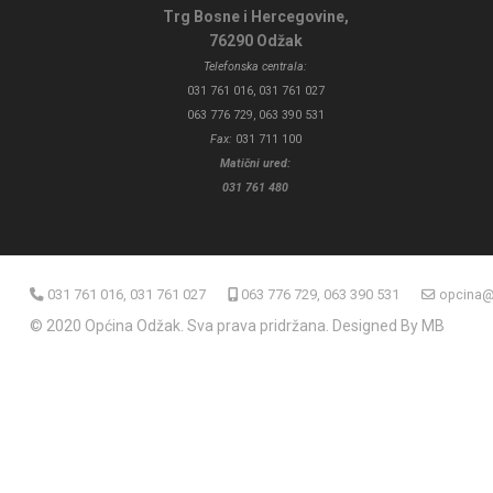
Trg Bosne i Hercegovine,
76290 Odžak
Telefonska centrala:
031 761 016, 031 761 027
063 776 729, 063 390 531
Fax:
031 711 100
Matični ured:
031 761 480
031 761 016, 031 761 027
063 776 729, 063 390 531
opcina@
© 2020 Općina Odžak. Sva prava pridržana. Designed By MB