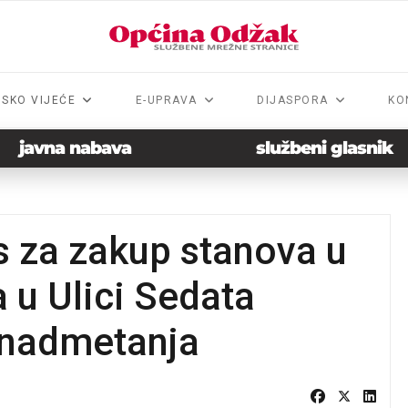
NSKO VIJEĆE
E-UPRAVA
DIJASPORA
KO
javna nabava
službeni glasnik
s za zakup stanova u
u Ulici Sedata
 nadmetanja