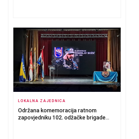
nadmetanja za dodjelu u zakup
poslovnih prostorija
LOKALNA ZAJEDNICA
Održana komemoracija ratnom
zapovjedniku 102. odžačke brigade
HVO Tomislavu Božiću