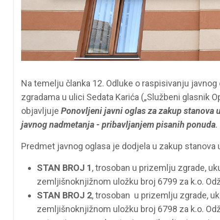
Na temelju članka 12. Odluke o raspisivanju javno
zgradama u ulici Sedata Karića („Službeni glasnik O
objavljuje
Ponovljeni j
avni oglas za zakup stanova 
javnog nadmetanja - pribavljanjem pisanih ponuda
.
Predmet javnog oglasa je dodjela u zakup stanova u
STAN BROJ 1
, trosoban u prizemlju zgrade, uk
zemljišnoknjižnom uložku broj 6799 za k.o. Odž
STAN BROJ 2
, trosoban u prizemlju zgrade, uk
zemljišnoknjižnom uložku broj 6798 za k.o. Odž