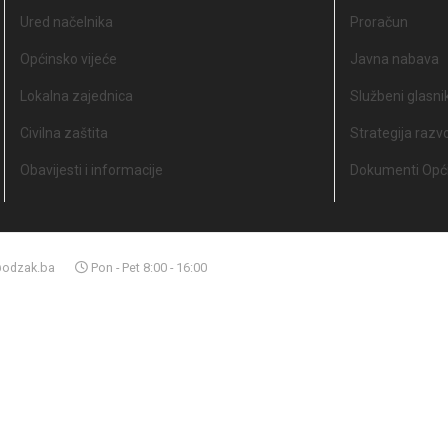
Ured načelnika
Proračun
Općinsko vijeće
Javna nabava
Lokalna zajednica
Službeni glasni
Civilna zaštita
Strategija razv
Obavijesti i informacije
Dokumenti Opći
odzak.ba
Pon - Pet 8:00 - 16:00