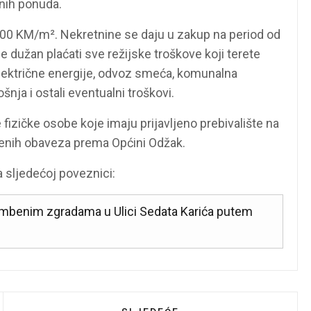
nih ponuda.
00 KM/m². Nekretnine se daju u zakup na period od
dužan plaćati sve režijske troškove koji terete
 električne energije, odvoz smeća, komunalna
šnja i ostali eventualni troškovi.
izičke osobe koje imaju prijavljeno prebivalište na
renih obaveza prema Općini Odžak.
 sljedećoj poveznici:
tambenim zgradama u Ulici Sedata Karića putem