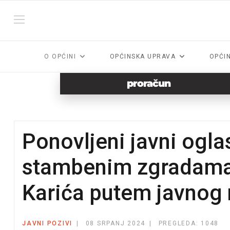
O OPĆINI
OPĆINSKA UPRAVA
OPĆI
proračun
Ponovljeni javni ogla
stambenim zgradama 
Karića putem javnog
JAVNI POZIVI
08 SRPANJ 2024
PREGLEDA: 1048