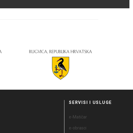
A
RUGVICA, REPUBLIKA HRVATSKA
I
SERVISI I USLUGE
e-Matičar
e-obrasci