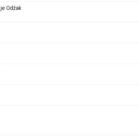
aje Odžak
a