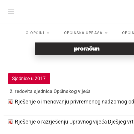
O OPĆINI
OPĆINSKA UPRAVA
OPĆI
proračun
Sjednice u 2017.
2. redovita sjednica Općinskog vijeća
Rješenje o imenovanju privremenog nadzornog o
Rješenje o razrješenju Upravnog vijeća Dješjeg vrt