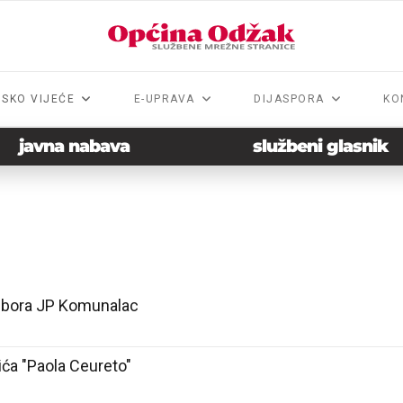
NSKO VIJEĆE
E-UPRAVA
DIJASPORA
KO
javna nabava
službeni glasnik
dbora JP Komunalac
ića "Paola Ceureto"