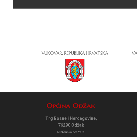
VUKOVAR, REPUBLIKA HRVATSKA
VA
Trg Bosne i Hercegovine,
76290 Odžak
Telefonska centrala: