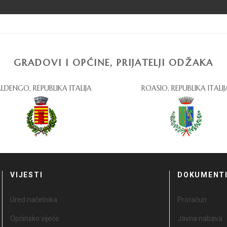
GRADOVI I OPĆINE, PRIJATELJI ODŽAKA
LDENGO, REPUBLIKA ITALIJA
ROASIO, REPUBLIKA ITALIJ
VIJESTI
DOKUMENT
Ured načelnika
Proračun
Općinsko vijeće
Javna nabava