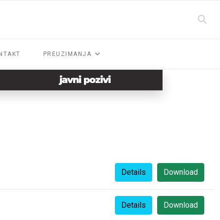
NTAKT
PREUZIMANJA
javni pozivi
Details
Download
Details
Download