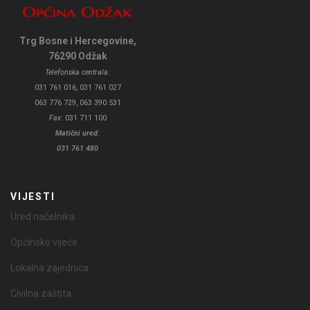
Trg Bosne i Hercegovine,
76290 Odžak
Telefonska centrala:
031 761 016, 031 761 027
063 776 729, 063 390 531
Fax:
031 711 100
Matični ured:
031 761 480
VIJESTI
Ured načelnika
Općinsko vijeće
Lokalna zajednica
Civilna zaštita