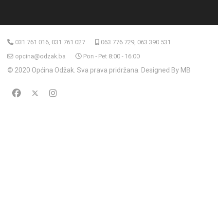
031 761 016, 031 761 027
063 776 729, 063 390 531
opcina@odzak.ba
Pon - Pet 8:00 - 16:00
© 2020 Općina Odžak. Sva prava pridržana. Designed By MB