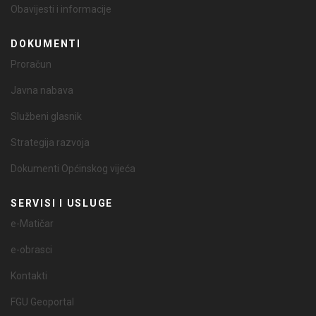
Obavijesti i informacije
DOKUMENTI
Proračun
Javna nabava
Službeni glasnik
Strategija razvoja
Dokumenti Općinskog vijeća
SERVISI I USLUGE
e-Matičar
e-obrasci
Kontakti
FGU Geoportal