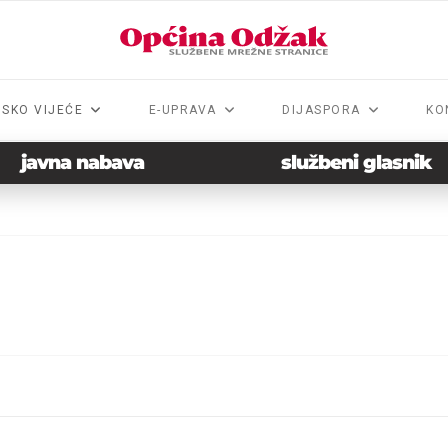
NSKO VIJEĆE
E-UPRAVA
DIJASPORA
KO
javna nabava
službeni glasnik