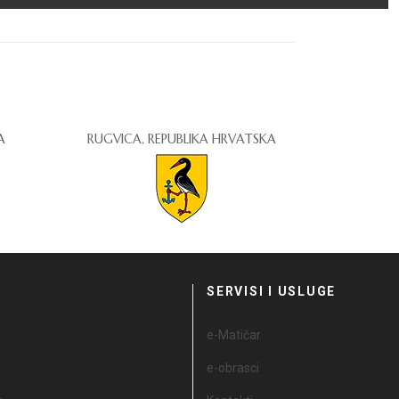
A
RUGVICA, REPUBLIKA HRVATSKA
I
SERVISI I USLUGE
e-Matičar
e-obrasci