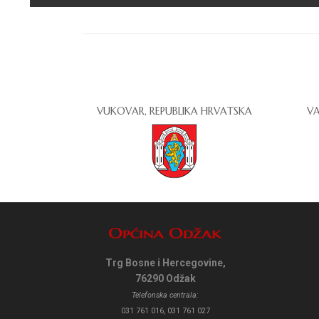
VUKOVAR, REPUBLIKA HRVATSKA
VA
Trg Bosne i Hercegovine,
76290 Odžak
Telefonska centrala:
031 761 016, 031 761 027