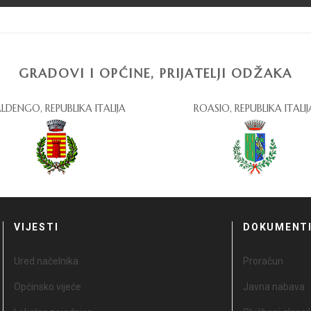
GRADOVI I OPĆINE, PRIJATELJI ODŽAKA
LDENGO, REPUBLIKA ITALIJA
ROASIO, REPUBLIKA ITALIJ
VIJESTI
DOKUMENT
Ured načelnika
Proračun
Općinsko vijeće
Javna nabava