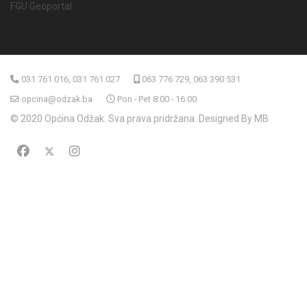
FGU Geoportal
031 761 016, 031 761 027
063 776 729, 063 390 531
opcina@odzak.ba
Pon - Pet 8:00 - 16:00
© 2020 Općina Odžak. Sva prava pridržana. Designed By MB