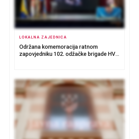
LOKALNA ZAJEDNICA
Održana komemoracija ratnom
zapovjedniku 102. odžačke brigade HVO
Tomislavu Božiću