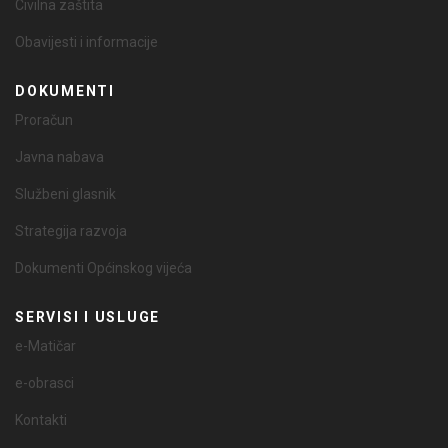
Civilna zaštita
Obavijesti i informacije
DOKUMENTI
Proračun
Javna nabava
Službeni glasnik
Strategija razvoja
Dokumenti Općinskog vijeća
SERVISI I USLUGE
e-Matičar
e-obrasci
Kontakti