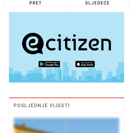
PRETHODNI ČLANAK: ODRŽAN SASTANAK O
SLJEDEĆI ČLANAK:
PRET
SLJEDEĆE
POSLJEDNJE VIJESTI