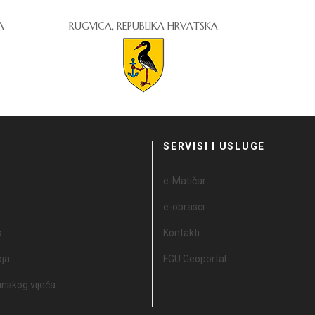
A
RUGVICA, REPUBLIKA HRVATSKA
I
SERVISI I USLUGE
e-Matičar
e-obrasci
k
Kontakti
oja
FGU Geoportal
nskog vijeća