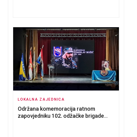
nadmetanja za dodjelu u zakup
poslovnih prostorija
LOKALNA ZAJEDNICA
Održana komemoracija ratnom
zapovjedniku 102. odžačke brigade
HVO Tomislavu Božiću