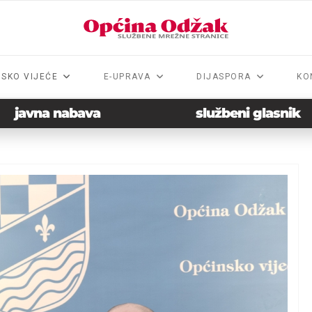
NSKO VIJEĆE
E-UPRAVA
DIJASPORA
KO
javna nabava
službeni glasnik