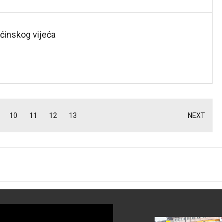
pćinskog vijeća
10
11
12
13
NEXT