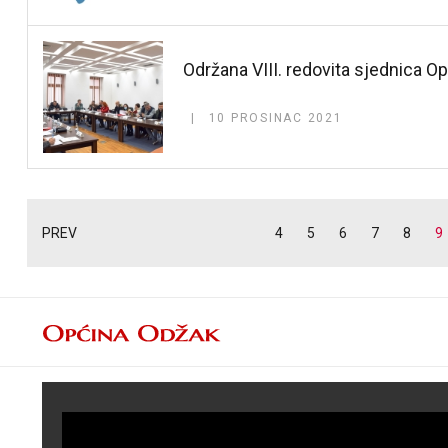
Održana VIII. redovita sjednica O
10 PROSINAC 2021
PREV
4
5
6
7
8
9