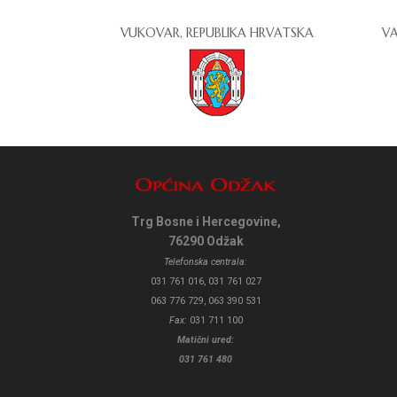
VUKOVAR, REPUBLIKA HRVATSKA
VA
Trg Bosne i Hercegovine,
76290 Odžak
Telefonska centrala:
031 761 016, 031 761 027
063 776 729, 063 390 531
Fax:
031 711 100
Matični ured:
031 761 480