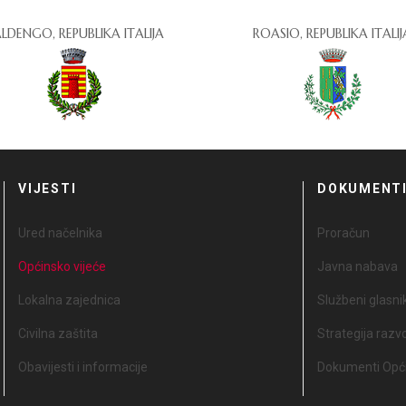
LDENGO, REPUBLIKA ITALIJA
ROASIO, REPUBLIKA ITALIJ
VIJESTI
DOKUMENT
Ured načelnika
Proračun
Općinsko vijeće
Javna nabava
Lokalna zajednica
Službeni glasni
Civilna zaštita
Strategija razv
Obavijesti i informacije
Dokumenti Opći